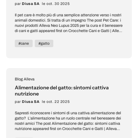
pause : trop de jeu, soprattutto avec des stimuli rapides, comme le laser,
par
Diusa SA
le oct. 30 2025
peut causer de la frustration et du stress qui ne se terminent pas avec
une « capture » réelle. Ignorer les préférences du chat : tous les chats ont
Il pet care è molto più di una semplice attenzione verso i nostri
des inclinations diverses et insister sur les jeux qui ne les attirent pas
animali domestici. Si tratta di un impegno The post Pet Care: i
peuvent les rendre apathiques envers toute activité. Pour éviter ces
nuovi prodotti Alleva Neo Lupus 2025 per la cura e il benessere
abitudini, vous pouvez fructifier au maximum le potentiel des jeux
di cani e gatti appeared first on Crocchette Cani e Gatti | Alleva
interactifs, garantir votre chat divertissant et sûr pendant chaque session
Store.
. Vous cherchez une alimentation complète et équilibrée pour votre chat
#cane
#gatto
? Découvrez la ligne Alleva nel nostro shop online! Suivez également vos
réseaux sociaux pour d'autres conseils sur les avantages de votre chat !
Blog Alleva
Alimentazione del gatto: sintomi cattiva
nutrizione
par
Diusa SA
le oct. 22 2025
Sapresti riconoscere i sintomi di una cattiva alimentazione del
gatto? L’alimentazione ha un ruolo centrale nel benessere dei
nostri amici The post Alimentazione del gatto: sintomi cattiva
nutrizione appeared first on Crocchette Cani e Gatti | Alleva
Store.