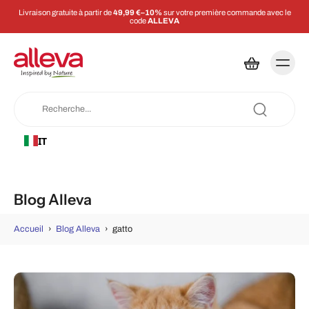
Livraison gratuite à partir de
49,99 €–10%
sur votre première commande avec le
code
ALLEVA
IT
Blog Alleva
Accueil
›
Blog Alleva
›
gatto