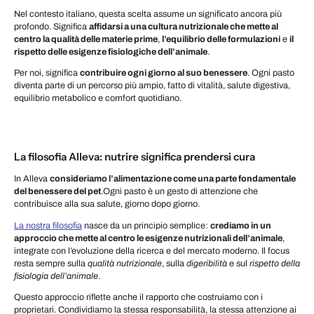
Nel contesto italiano, questa scelta assume un significato ancora più
profondo. Significa
affidarsi a una cultura nutrizionale che mette al
centro la qualità delle materie prime
,
l’equilibrio delle formulazioni
e
il
rispetto delle esigenze fisiologiche dell’animale
.
Per noi, significa
contribuire ogni giorno al suo benessere
. Ogni pasto
diventa parte di un percorso più ampio, fatto di vitalità, salute digestiva,
equilibrio metabolico e comfort quotidiano.
La filosofia Alleva: nutrire significa prendersi cura
In Alleva
consideriamo l’alimentazione come una parte fondamentale
del benessere del pet
.Ogni pasto è un gesto di attenzione che
contribuisce alla sua salute, giorno dopo giorno.
La nostra filosofia
nasce da un principio semplice:
crediamo in un
approccio che mette al centro le esigenze nutrizionali dell’animale
,
integrate con l’evoluzione della ricerca e del mercato moderno. Il focus
resta sempre sulla
qualità
nutrizionale
, sulla
digeribilità
e sul
rispetto della
fisiologia dell’animale
.
Questo approccio riflette anche il rapporto che costruiamo con i
proprietari. Condividiamo la stessa responsabilità, la stessa attenzione ai