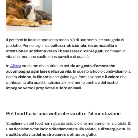
Il pet food in Italia rappresenta molto più di una semplice categoria di
prodotto. Per noi significa
cultura nutrizionale
,
responsabilità
e
attenzione quotidiana verso il benessere di cani e gatti
, compagni di
vita che meritano scelte consapevoli e di qualità.
In
Alleva
crediamo che nutrire un pet sia
un gesto d’amore che
accompagna ogni fase della sua vita
. In questo articolo condividiamo la
nostra
visione
, la
filosofia
che guida ogni formulazione e il
valore
che
attribuiamo alla qualità nutrizionale, elemento centrale del nostro
impegno verso i proprietari e i loro animali
.
Pet food Italia: una scelta che va oltre l’alimentazione
Scegliere un pet food non riguarda solo ciò che mettiamo nella ciotola. È
una decisione che incide direttamente sulla salute, sull’energia e sulla
qualità della vita del nostro cane o del nostro gatto
.