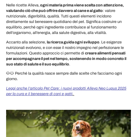
Nelle ricette Alleva,
ogni materia prima viene scelta con attenzione,
valutando ciò che può offrire davvero al cane e al gatto
: valore
nutrizionale, digeribilità, qualità. Tutti questi elementi incidono
direttamente sul benessere quotidiano del pet. Significa costruire un
equilibrio, perché ogni ingrediente contribuisce al funzionamento
dell’organismo, all’energia, alla salute digestiva, alla vitalità.
Accanto alla selezione,
la ricerca guida ogni sviluppo
. Le esigenze
nutrizionali evolvono, e con esse il nostro impegno nel perfezionare le
formulazioni. Questo approccio ci permette di
creare alimenti pensati
per accompagnare il pet nel tempo, sostenendo in modo concreto il
suo stato di salute e il suo equilibrio
.
🐶🐱 Perché la qualità nasce sempre dalle scelte che facciamo ogni
giorno.
Leggi anche l’articolo Pet Care: i nuovi prodotti Alleva Neo Lupus 2025
per la cura e il benessere di cani e gatti
.