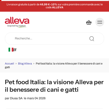
Livraison gratuite à partir de
49,99 €–10%
sur votre première commande avec le
code
ALLEVA
IT
Accueil
›
Blog Alleva
›
Pet food Italia: la visione Alleva per il benessere di cani e
gatti
Pet food Italia: la visione Alleva per
il benessere di cani e gatti
par
Diusa SA
le mars 04 2026