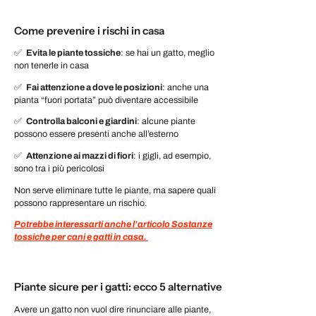
Come prevenire i rischi in casa
✅
Evita le piante tossiche
: se hai un gatto, meglio
non tenerle in casa
✅
Fai attenzione a dove le posizioni
: anche una
pianta “fuori portata” può diventare accessibile
✅
Controlla balconi e giardini
: alcune piante
possono essere presenti anche all’esterno
✅
Attenzione ai mazzi di fiori
: i gigli, ad esempio,
sono tra i più pericolosi
Non serve eliminare tutte le piante, ma sapere quali
possono rappresentare un rischio.
Potrebbe interessarti anche l’articolo Sostanze
tossiche per cani e gatti in casa.
Piante sicure per i gatti: ecco 5 alternative
Avere un gatto non vuol dire rinunciare alle piante,