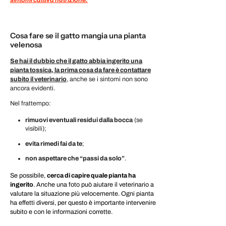
Cosa fare se il gatto mangia una pianta
velenosa
Se hai il dubbio che il gatto abbia ingerito una
pianta tossica, la prima cosa da fare è contattare
subito il veterinario
, anche se i sintomi non sono
ancora evidenti.
Nel frattempo:
rimuovi eventuali residui dalla bocca
(se
visibili);
evita rimedi fai da te
;
non aspettare che “passi da solo”
.
Se possibile,
cerca di capire quale pianta ha
ingerito
. Anche una foto può aiutare il veterinario a
valutare la situazione più velocemente. Ogni pianta
ha effetti diversi, per questo è importante intervenire
subito e con le informazioni corrette.