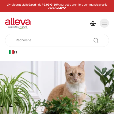
Livraison gratuite à partir de
49,99 €–10%
sur votre première commande avec le
code
ALLEVA
IT