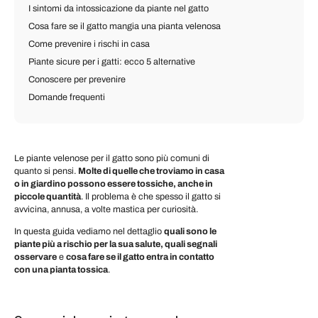
I sintomi da intossicazione da piante nel gatto
Cosa fare se il gatto mangia una pianta velenosa
Come prevenire i rischi in casa
Piante sicure per i gatti: ecco 5 alternative
Conoscere per prevenire
Domande frequenti
Le piante velenose per il gatto sono più comuni di
quanto si pensi.
Molte di quelle che troviamo in casa
o in giardino possono essere tossiche, anche in
piccole quantità
. Il problema è che spesso il gatto si
avvicina, annusa, a volte mastica per curiosità.
In questa guida vediamo nel dettaglio
quali sono le
piante più a rischio per la sua salute, quali segnali
osservare
e
cosa fare se il gatto entra in contatto
con una pianta tossica
.