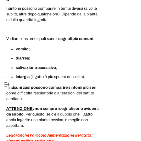
I sintomi possono comparire in tempi diversi (a volte
subito, altre dopo qualche ora). Dipende dalla pianta
e dalla quantità ingerita.
Vediamo insieme quali sono i
segnali più comuni
:
vomito
;
diarrea
;
salivazione eccessiva
;
letargia
(il gatto è più spento del solito).
In alcuni casi possono comparire sintomi più seri
,
come difficoltà respiratorie o alterazioni del battito
cardiaco.
ATTENZIONE
: non sempre i segnali sono evidenti
da subito
. Per questo, se c’è il dubbio che il gatto
abbia ingerito una pianta tossica, è meglio non
aspettare.
Leggi anche l’articolo Alimentazione del gatto:
sintomi cattiva nutrizione.