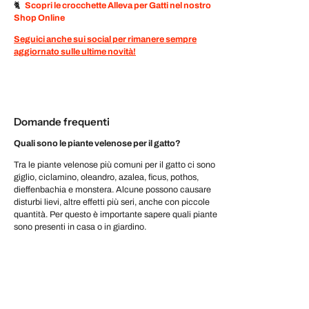
🐈
Scopri le crocchette Alleva per Gatti nel nostro
Shop Online
Seguici anche sui social per rimanere sempre
aggiornato sulle ultime novità!
Domande frequenti
Quali sono le piante velenose per il gatto?
Tra le piante velenose più comuni per il gatto ci sono
giglio, ciclamino, oleandro, azalea, ficus, pothos,
dieffenbachia e monstera. Alcune possono causare
disturbi lievi, altre effetti più seri, anche con piccole
quantità. Per questo è importante sapere quali piante
sono presenti in casa o in giardino.