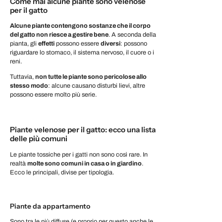
Come mai alcune piante sono velenose
per il gatto
Alcune piante contengono sostanze che il corpo
del gatto non riesce a gestire bene
. A seconda della
pianta, gli
effetti
possono essere
diversi
: possono
riguardare lo stomaco, il sistema nervoso, il cuore o i
reni.
Tuttavia,
non tutte le piante sono pericolose allo
stesso modo
: alcune causano disturbi lievi, altre
possono essere molto più serie.
Piante velenose per il gatto: ecco una lista
delle più comuni
Le piante tossiche per i gatti non sono così rare. In
realtà
molte sono comuni in casa o in giardino
.
Ecco le principali, divise per tipologia.
Piante da appartamento
Sono tra le più diffuse (e proprio per questo anche le