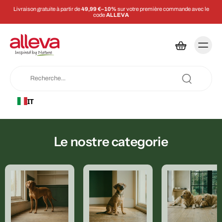
Livraison gratuite à partir de
49,99 €–10%
sur votre première commande avec le
code
ALLEVA
IT
Le nostre categorie