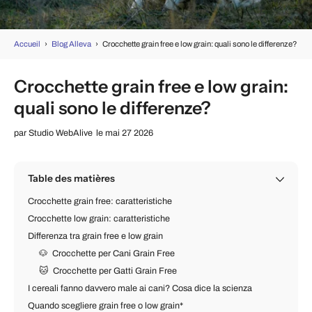
Accueil
›
Blog Alleva
›
Crocchette grain free e low grain: quali sono le differenze?
Crocchette grain free e low grain:
quali sono le differenze?
par
Studio WebAlive
le mai 27 2026
Table des matières
Crocchette grain free: caratteristiche
Crocchette low grain: caratteristiche
Differenza tra grain free e low grain
🐶 Crocchette per Cani Grain Free
🐱 Crocchette per Gatti Grain Free
I cereali fanno davvero male ai cani? Cosa dice la scienza
Quando scegliere grain free o low grain*