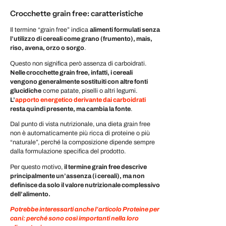
Crocchette grain free: caratteristiche
Il termine “grain free” indica
alimenti formulati senza
l’utilizzo di cereali come grano (frumento), mais,
riso, avena, orzo o sorgo
.
Questo non significa però assenza di carboidrati.
Nelle crocchette grain free, infatti, i cereali
vengono generalmente sostituiti con altre fonti
glucidiche
come patate, piselli o altri legumi.
L’
apporto energetico derivante dai carboidrati
resta quindi presente, ma cambia la fonte
.
Dal punto di vista nutrizionale, una dieta grain free
non è automaticamente più ricca di proteine o più
“naturale”, perché la composizione dipende sempre
dalla formulazione specifica del prodotto.
Per questo motivo,
il termine grain free descrive
principalmente un’assenza (i cereali), ma non
definisce da solo il valore nutrizionale complessivo
dell’alimento.
Potrebbe interessarti anche l’articolo Proteine per
cani: perché sono così importanti nella loro