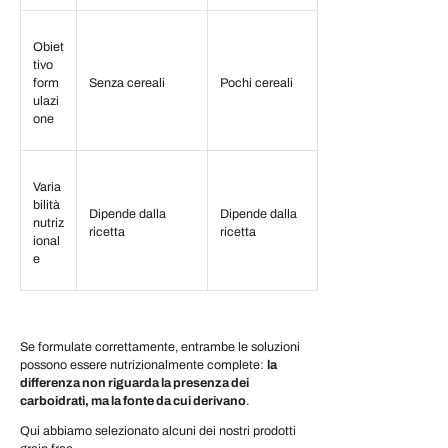
Obiet
tivo
form
Senza cereali
Pochi cereali
ulazi
one
Varia
bilità
Dipende dalla
Dipende dalla
nutriz
ricetta
ricetta
ional
e
Se formulate correttamente, entrambe le soluzioni
possono essere nutrizionalmente complete:
la
differenza non riguarda la presenza dei
carboidrati, ma la fonte da cui derivano
.
Qui abbiamo selezionato alcuni dei nostri prodotti