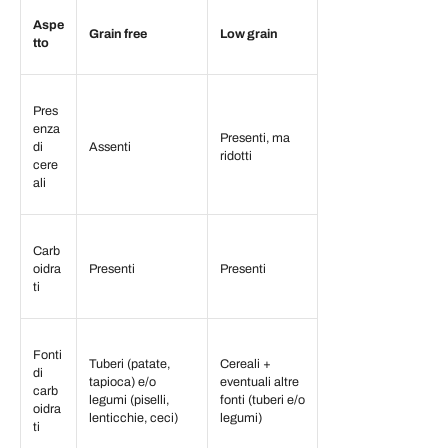
Aspe
Grain free
Low grain
tto
Pres
enza
Presenti, ma
di
Assenti
ridotti
cere
ali
Carb
oidra
Presenti
Presenti
ti
Fonti
Tuberi (patate,
Cereali +
di
tapioca) e/o
eventuali altre
carb
legumi (piselli,
fonti (tuberi e/o
oidra
lenticchie, ceci)
legumi)
ti