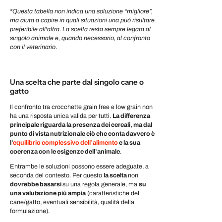
*Questa tabella non indica una soluzione “migliore”,
ma aiuta a capire in quali situazioni una può risultare
preferibile all'altra. La scelta resta sempre legata al
singolo animale e, quando necessario, al confronto
con il veterinario
.
Una scelta che parte dal singolo cane o
gatto
Il confronto tra crocchette grain free e low grain non
ha una risposta unica valida per tutti.
La differenza
principale riguarda la presenza dei cereali, ma dal
punto di vista nutrizionale ciò che conta davvero è
l’
equilibrio complessivo dell’alimento
e la sua
coerenza con le esigenze dell’animale
.
Entrambe le soluzioni possono essere adeguate, a
seconda del contesto. Per questo
la scelta
non
dovrebbe basarsi
su una regola generale, ma
su
una valutazione più ampia
(caratteristiche del
cane/gatto, eventuali sensibilità, qualità della
formulazione).