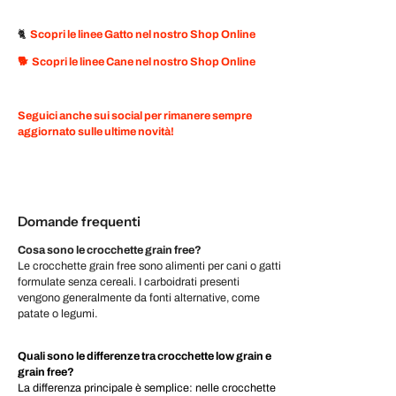
🐈
Scopri le linee Gatto nel nostro Shop Online
🐕
Scopri le linee Cane nel nostro Shop Online
Seguici anche sui social per rimanere sempre
aggiornato sulle ultime novità!
Domande frequenti
Cosa sono le crocchette grain free?
Le crocchette grain free sono alimenti per cani o gatti
formulate senza cereali. I carboidrati presenti
vengono generalmente da fonti alternative, come
patate o legumi.
Quali sono le differenze tra crocchette low grain e
grain free?
La differenza principale è semplice: nelle crocchette