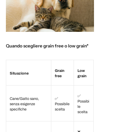
Quando scegliere grain free o low grain*
Grain
Low
Situazione
free
grain
✅
Cane/Gatto sano,
✅
Possibi
senza esigenze
Possibile
le
specifiche
scelta
scelta
❌