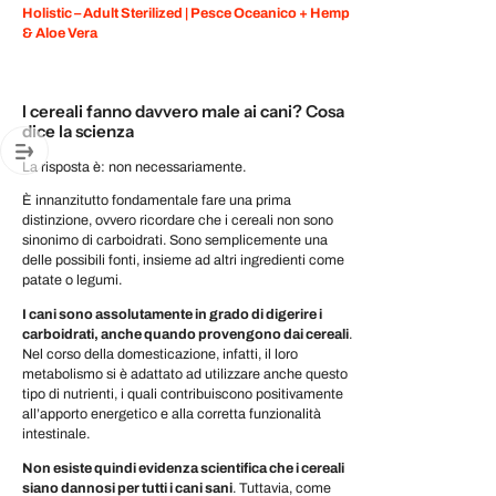
Holistic – Adult Sterilized | Pesce Oceanico + Hemp
& Aloe Vera
I cereali fanno davvero male ai cani? Cosa
dice la scienza
La risposta è: non necessariamente.
È innanzitutto fondamentale fare una prima
distinzione, ovvero ricordare che i cereali non sono
sinonimo di carboidrati. Sono semplicemente una
delle possibili fonti, insieme ad altri ingredienti come
patate o legumi.
I cani sono assolutamente in grado di digerire i
carboidrati, anche quando provengono dai cereali
.
Nel corso della domesticazione, infatti, il loro
metabolismo si è adattato ad utilizzare anche questo
tipo di nutrienti, i quali contribuiscono positivamente
all’apporto energetico e alla corretta funzionalità
intestinale.
Non esiste quindi evidenza scientifica che i cereali
siano dannosi per tutti i cani sani
.
Tuttavia, come