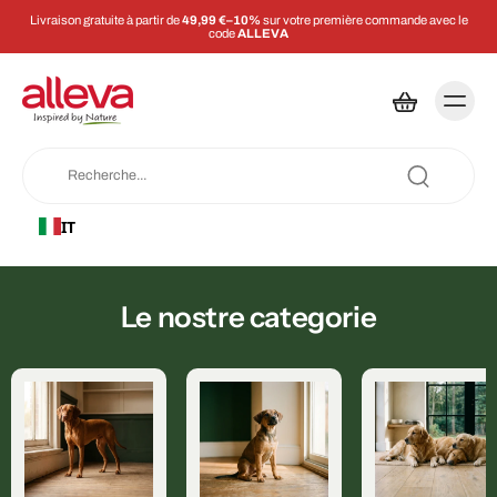
Livraison gratuite à partir de
49,99 €–10%
sur votre première commande avec le
code
ALLEVA
IT
Le nostre categorie