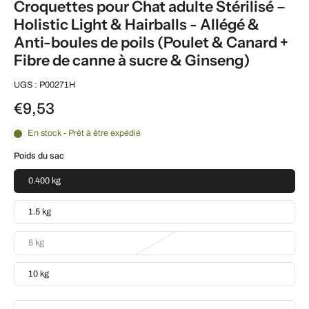
Croquettes pour Chat adulte Stérilisé –
Holistic Light & Hairballs - Allégé &
Anti-boules de poils (Poulet & Canard +
Fibre de canne à sucre & Ginseng)
UGS : P00271H
€9,53
En stock - Prêt à être expédié
Poids du sac
0.400 kg
1.5 kg
5 kg
10 kg