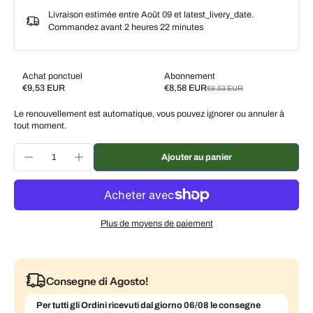
Livraison estimée entre Août 09 et latest_livery_date.
Commandez avant
2 heures 22 minutes
Achat ponctuel
Abonnement
€9,53 EUR
€8,58 EUR
€9,53 EUR
Subscribe and save
Le renouvellement est automatique, vous pouvez ignorer ou annuler à
Livrez toutes les 2 semaines, 10 % de réduction
€8,58 EUR
tout moment.
Livrez toutes les 3 semaines, 7 % de réduction
€8,86 EUR
Ajouter au panier
Livrez chaque mois, 5 % de réduction
€9,05 EUR
Plus de moyens de paiement
Consegne di Agosto!
Per tutti gli Ordini ricevuti dal giorno 06/08 le consegne