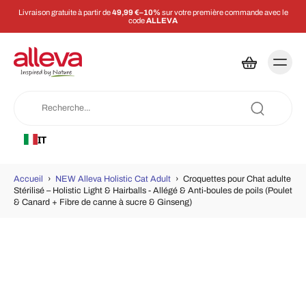
Livraison gratuite à partir de
49,99 €–10%
sur votre première commande avec le
code
ALLEVA
IT
Accueil
›
NEW Alleva Holistic Cat Adult
›
Croquettes pour Chat adulte
Stérilisé – Holistic Light & Hairballs - Allégé & Anti-boules de poils (Poulet
& Canard + Fibre de canne à sucre & Ginseng)