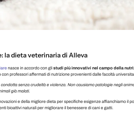
: la dieta veterinaria di Alleva
Care
nasce in accordo con gli
studi più innovativi nel campo della nutri
o con professori affermati di nutrizione provenienti dalle facoltà universit
 è condotta senza crudeltà e violenza. Non causiamo patologie negli anima
imali già malati.
nnovazioni e della migliore dieta per specifiche esigenze affianchiamo il p
ti bioattivi naturali per migliorare il benessere di cani e gatti.