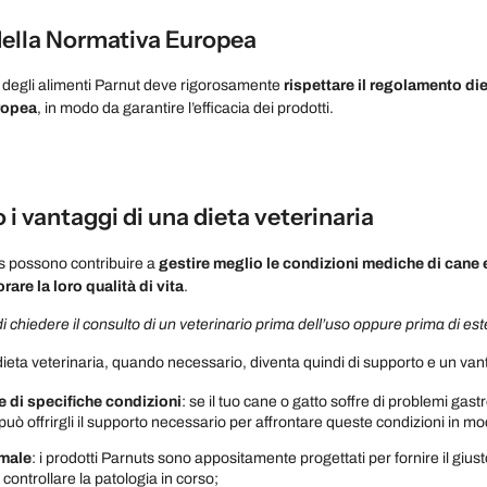
della Normativa Europea
 degli alimenti Parnut deve rigorosamente
rispettare il regolamento die
ropea
, in modo da garantire l’efficacia dei prodotti.
 i vantaggi di una dieta veterinaria
ts possono contribuire a
gestire meglio le condizioni mediche di cane 
rare la loro qualità di vita
.
 chiedere il consulto di un veterinario prima dell’uso oppure prima di est
a dieta veterinaria, quando necessario, diventa quindi di supporto e un va
e di specifiche condizioni
: se il tuo cane o gatto soffre di problemi gastro
può offrirgli il supporto necessario per affrontare queste condizioni in mo
imale
: i prodotti Parnuts sono appositamente progettati per fornire il giusto
controllare la patologia in corso;