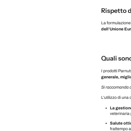
Rispetto 
La formulazione
dell’Unione Eu
Quali sono
I prodotti Parnu
generale, miglio
Si raccomanda di
L’utilizzo di un
La gestion
veterinaria 
Salute ott
frattempo a 