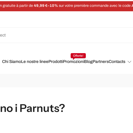
Économisez 5 % sur chaque commande avec un abonnement
Offerte!
Chi Siamo
Le nostre linee
Prodotti
Promozioni
Blog
Partners
Contacts
ono i Parnuts?