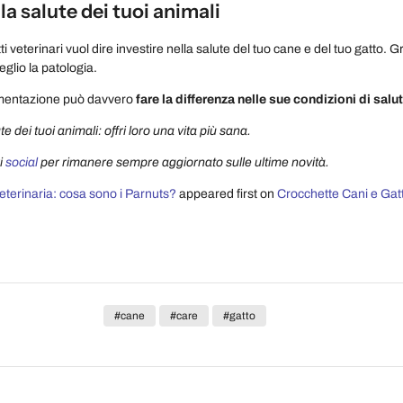
lla salute dei tuoi animali
i veterinari vuol dire investire nella salute del tuo cane e del tuo gatto. 
eglio la patologia.
imentazione può davvero
fare la differenza nelle sue condizioni di salu
te dei tuoi animali: offri loro una vita più sana.
i
social
per rimanere sempre aggiornato sulle ultime novità.
eterinaria: cosa sono i Parnuts?
appeared first on
Crocchette Cani e Gatti
#cane
#care
#gatto