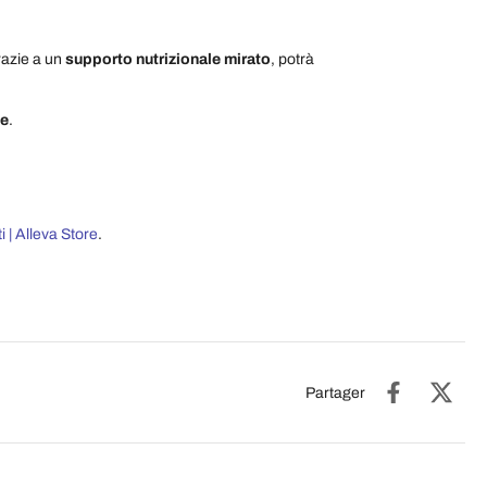
Grazie a un
supporto nutrizionale mirato
, potrà
te
.
 | Alleva Store
.
Partager