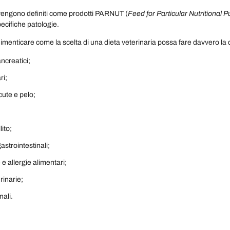
 vengono definiti come prodotti PARNUT (
Feed for Particular Nutritional 
ecifiche patologie.
enticare come la scelta di una dieta veterinaria possa fare davvero la 
ncreatici;
ari;
cute e pelo;
ito;
astrointestinali;
 e allergie alimentari;
urinarie;
nali.