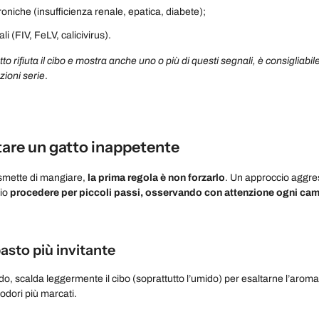
roniche (insufficienza renale, epatica, diabete);
ali (FIV, FeLV, calicivirus).
to rifiuta il cibo e mostra anche uno o più di questi segnali, è consigliab
zioni serie
.
are un gatto inappetente
 smette di mangiare,
la prima regola è non forzarlo
. Un approccio aggre
lio
procedere per piccoli passi, osservando con attenzione ogni c
pasto più invitante
o, scalda leggermente il cibo (soprattutto l’umido) per esaltarne l’aroma. I
odori più marcati.