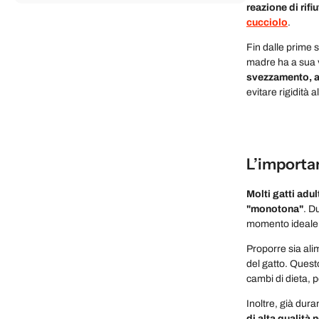
reazione di rifi
cucciolo
.
Fin dalle prime s
madre ha a sua v
svezzamento, al
evitare rigidità 
L’importan
Molti gatti adu
"monotona"
. D
momento ideale p
Proporre sia ali
del gatto. Quest
cambi di dieta, 
Inoltre, già dura
di alta qualità