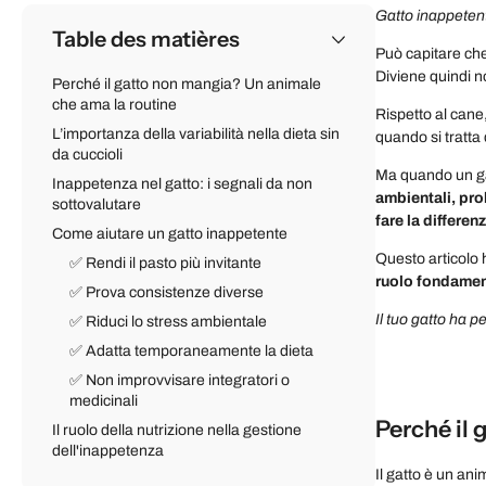
Gatto inappeten
Table des matières
Può capitare che 
Diviene quindi n
Perché il gatto non mangia? Un animale
che ama la routine
Rispetto al cane
L’importanza della variabilità nella dieta sin
quando si tratta 
da cuccioli
Ma quando un ga
Inappetenza nel gatto: i segnali da non
ambientali, pro
sottovalutare
fare la differen
Come aiutare un gatto inappetente
Questo articolo h
✅ Rendi il pasto più invitante
ruolo fondament
✅ Prova consistenze diverse
Il tuo gatto ha 
✅ Riduci lo stress ambientale
✅ Adatta temporaneamente la dieta
✅ Non improvvisare integratori o
medicinali
Perché il
Il ruolo della nutrizione nella gestione
dell'inappetenza
Il gatto è un an