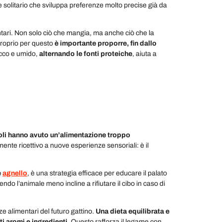
re solitario che sviluppa preferenze molto precise già da
mentari. Non solo ciò che mangia, ma anche ciò che la
Proprio per questo
è importante proporre, fin dallo
ecco e umido,
alternando le fonti proteiche
, aiuta a
ccoli hanno avuto un’alimentazione troppo
ente ricettivo a nuove esperienze sensoriali: è il
e
agnello
, è una strategia efficace per educare il palato
o l’animale meno incline a rifiutare il cibo in caso di
ze alimentari del futuro gattino.
Una dieta equilibrata e
ti aromi e ingredienti
. Questo rafforza il legame con