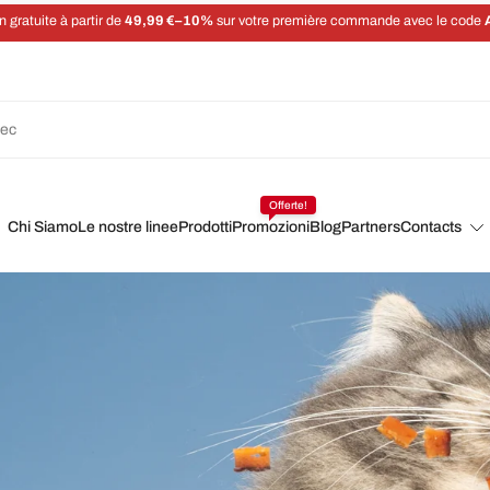
Économisez 5 % sur chaque commande avec un abonnement
Offerte!
Chi Siamo
Le nostre linee
Prodotti
Promozioni
Blog
Partners
Contacts