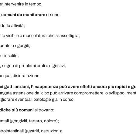
 intervenire in tempo.
ù comuni da monitorare
ci sono:
dotta attività;
o visibile o muscolatura che si assottiglia;
ente o rigurgiti;
ci insolite;
o, segno di problemi orali o digestivi;
’acqua, disidratazione.
ei gatti anziani, l’inappetenza può avere effetti ancora più rapidi e g
lungata astensione dal cibo può arrivare compromettere lo sviluppo, ment
iorare eventuali patologie già in corso.
diche più comuni
si trovano:
tali (gengiviti, tartaro, dolore);
trointestinali (gastriti, ostruzioni);