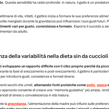
uto
. Questa sensibilità ha radici profonde: in natura, il gatto è un predato
ettimane di vita, infatti, il gattino inizia a formare le sue preferenze ali
olta mangiato durante la gravidanza può influenzare i suoi gusti futuri. 
imenti vari per gusto, consistenza e formato
. Esporre il cucciolo a s
alimentari da adulto.
za della variabilità nella dieta sin da cuccioli
lti sviluppano un rapporto difficile con il cibo proprio perché da pi
urante la fase di svezzamento e post-svezzamento, il gattino è particolarm
er introdurre gusti, consistenze e formati diversi.
menti secchi che umidi,
alternando fonti proteiche come
pollo
,
pesce
o approccio consente di creare una “memoria gustativa” più ampia, rendend
periodi di stress o convalescenza in età matura.
nte la
gravidanza
, l’alimentazione della madre può influire sulle preferen
 nella gatta gravida espone indirettamente anche i piccoli a determina