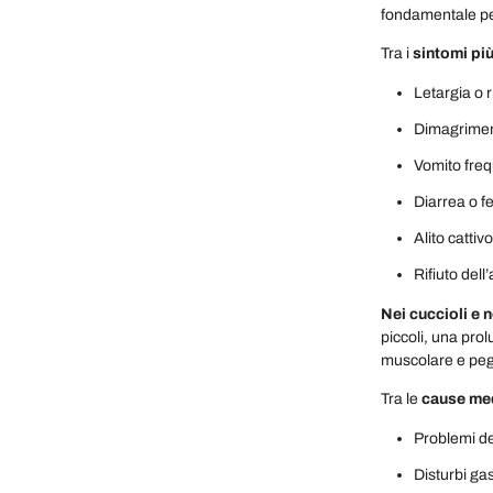
fondamentale per
Tra i
sintomi pi
Letargia o ri
Dimagriment
Vomito frequ
Diarrea o fe
Alito cattiv
Rifiuto dell
Nei cuccioli e n
piccoli, una pro
muscolare e pegg
Tra le
cause me
Problemi den
Disturbi gas