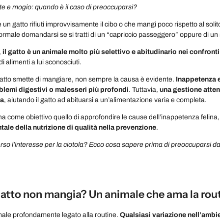
te e mogio: quando è il caso di preoccuparsi?
un gatto rifiuti improvvisamente il cibo o che mangi poco rispetto al solit
ormale domandarsi se si tratti di un “capriccio passeggero” oppure di un
,
il gatto è un animale molto più selettivo e abitudinario nei confronti
di alimenti a lui sconosciuti.
tto smette di mangiare, non sempre la causa è evidente.
Inappetenza e
blemi digestivi o malesseri più profondi
. Tuttavia,
una gestione attent
za
, aiutando il gatto ad abituarsi a un’alimentazione varia e completa.
a come obiettivo quello di approfondire le cause dell’inappetenza felina, i 
ale della nutrizione di qualità nella prevenzione
.
perso l’interesse per la ciotola? Ecco cosa sapere prima di preoccuparsi d
 gatto non mangia? Un animale che ama la rou
imale profondamente legato alla routine.
Qualsiasi variazione nell’ambie