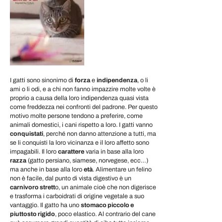
I gatti sono sinonimo di
forza
e
indipendenza
, o li
ami o li odi, e a chi non fanno impazzire molte volte è
proprio a causa della loro indipendenza quasi vista
come freddezza nei confronti del padrone. Per questo
motivo molte persone tendono a preferire, come
animali domestici, i cani rispetto a loro. I gatti vanno
conquistati
, perché non danno attenzione a tutti, ma
se li conquisti la loro vicinanza e il loro affetto sono
impagabili. Il loro
carattere
varia in base alla loro
razza
(gatto persiano, siamese, norvegese, ecc…)
ma anche in base alla loro
età
. Alimentare un felino
non è facile, dal punto di vista digestivo è un
carnivoro strett
o, un animale cioè che non digerisce
e trasforma i carboidrati di origine vegetale a suo
vantaggio. Il gatto ha uno
stomaco piccolo e
piuttosto rigido
, poco elastico. Al contrario del cane