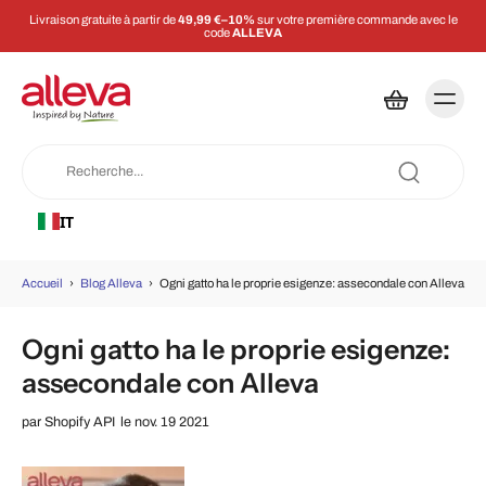
Livraison gratuite à partir de
49,99 €–10%
sur votre première commande avec le
code
ALLEVA
IT
Accueil
›
Blog Alleva
›
Ogni gatto ha le proprie esigenze: assecondale con Alleva
Ogni gatto ha le proprie esigenze:
assecondale con Alleva
par
Shopify API
le nov. 19 2021