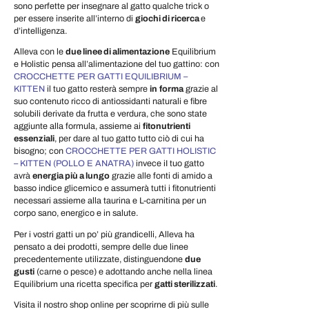
sono perfette per insegnare al gatto qualche trick o
per essere inserite all’interno di
giochi di ricerca
e
d’intelligenza.
Alleva con le
due linee di alimentazione
Equilibrium
e Holistic pensa all’alimentazione del tuo gattino: con
CROCCHETTE PER GATTI EQUILIBRIUM –
KITTEN
il tuo gatto resterà sempre
in
forma
grazie al
suo contenuto ricco di antiossidanti naturali e fibre
solubili derivate da frutta e verdura, che sono state
aggiunte alla formula, assieme ai
fitonutrienti
essenziali
, per dare al tuo gatto tutto ciò di cui ha
bisogno; con
CROCCHETTE PER GATTI HOLISTIC
– KITTEN (POLLO E ANATRA)
invece iI tuo gatto
avrà
energia più a lungo
grazie alle fonti di amido a
basso indice glicemico e assumerà tutti i fitonutrienti
necessari assieme alla taurina e L-carnitina per un
corpo sano, energico e in salute.
Per i vostri gatti un po’ più grandicelli, Alleva ha
pensato a dei prodotti, sempre delle due linee
precedentemente utilizzate, distinguendone
due
gusti
(carne o pesce) e adottando anche nella linea
Equilibrium una ricetta specifica per
gatti sterilizzati
.
Visita il nostro shop online per scoprirne di più sulle