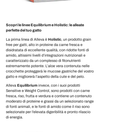
Scopri le linee Equilibrium e Holistic: le alleate
perfette del tuo gatto
La prima linea di Alleva è
Holistic
, un prodotto grain
free per gatti, alto in proteine da carne fresca e
disidratata di eccellente qualità, con ridotte fonti di
amido, altissimi livelli d’integrazioni nutrizionali e
caratterizzato da un complesso di fitonutrienti
estremamente potente. L’aloe vera contenuta nelle
crocchette proteggerà le mucose gastriche del vostro
gatto e migliorerà l’aspetto della cute e del pelo.
Alleva
Equilibrium
invece, con i suoi prodotti
Sensitive e Weight Control, sono prodotti con carne
fresca, riso, frutta e verdura e contiene un contenuto
moderato di proteine e grassi da un selezionato range
di fonti animali, e le fonti di amido come il riso sono
selezionate per l’elevata digeribilità e pronto rilascio
di energia.