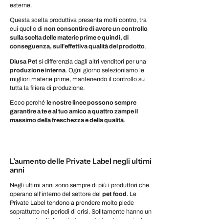
esterne.
Questa scelta produttiva presenta molti contro, tra
cui quello di
non consentire di avere un controllo
sulla scelta delle materie prime e quindi, di
conseguenza, sull’effettiva qualità del prodotto
.
Diusa Pet
si differenzia dagli altri venditori per una
produzione interna
. Ogni giorno selezioniamo le
migliori materie prime, mantenendo il controllo su
tutta la filiera di produzione.
Ecco perché
le nostre linee possono sempre
garantire a te e al tuo amico a quattro zampe il
massimo della freschezza e della qualità
.
L’aumento delle Private Label negli ultimi
anni
Negli ultimi anni sono sempre di più i produttori che
operano all’interno del settore del
pet
food
. Le
Private Label tendono a prendere molto piede
soprattutto nei periodi di crisi. Solitamente hanno un