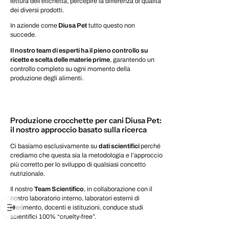
lettura dell’etichetta, percepire la differenza di qualità
dei diversi prodotti.
In aziende come
Diusa Pet
tutto questo non
succede.
Il nostro team di esperti ha il pieno controllo su
ricette e scelta delle materie prime
, garantendo un
controllo completo su ogni momento della
produzione degli alimenti.
Produzione crocchette per cani Diusa Pet:
il nostro approccio basato sulla ricerca
Ci basiamo esclusivamente su
dati scientifici
perché
crediamo che questa sia la metodologia e l’approccio
più corretto per lo sviluppo di qualsiasi concetto
nutrizionale.
Il nostro
Team Scientifico
, in collaborazione con il
nostro laboratorio interno, laboratori esterni di
riferimento, docenti e istituzioni, conduce studi
scientifici 100% “cruelty-free”.