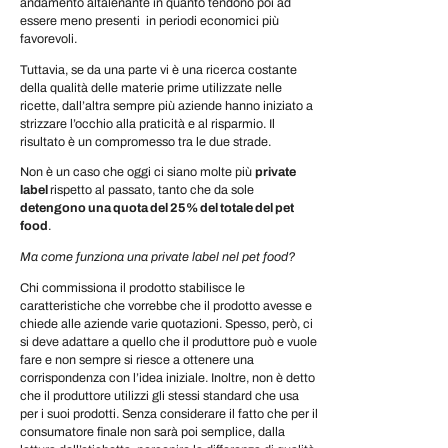
andamento altalenante in quanto tendono poi ad
essere meno presenti in periodi economici più
favorevoli.
Tuttavia, se da una parte vi è una ricerca costante
della qualità delle materie prime utilizzate nelle
ricette, dall’altra sempre più aziende hanno iniziato a
strizzare l’occhio alla praticità e al risparmio. Il
risultato è un compromesso tra le due strade.
Non è un caso che oggi ci siano molte più
private
label
rispetto al passato, tanto che da sole
detengono una quota del 25% del totale del pet
food
.
Ma come funziona una private label nel pet food?
Chi commissiona il prodotto stabilisce le
caratteristiche che vorrebbe che il prodotto avesse e
chiede alle aziende varie quotazioni. Spesso, però, ci
si deve adattare a quello che il produttore può e vuole
fare e non sempre si riesce a ottenere una
corrispondenza con l’idea iniziale. Inoltre, non è detto
che il produttore utilizzi gli stessi standard che usa
per i suoi prodotti. Senza considerare il fatto che per il
consumatore finale non sarà poi semplice, dalla