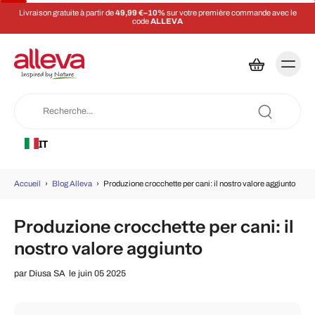
Livraison gratuite à partir de
49,99 €–10%
sur votre première commande avec le
code
ALLEVA
IT
Accueil
›
Blog Alleva
›
Produzione crocchette per cani: il nostro valore aggiunto
Produzione crocchette per cani: il
nostro valore aggiunto
par
Diusa SA
le juin 05 2025