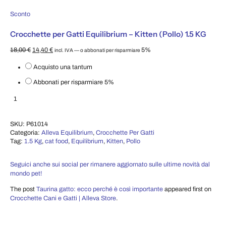
Prodotto in offerta
Sconto
Crocchette per Gatti Equilibrium – Kitten (Pollo) 1.5 KG
Il prezzo originale era: 18,00 €.
Il prezzo attuale è: 14,40 €.
18,00
€
14,40
€
5%
incl. IVA
—
o abbonati per risparmiare
Scegli il tipo di acquisto
Acquisto una tantum
Abbonati per risparmiare
5%
Crocchette per Gatti Equilibrium – Kitten (Pollo) 1.5 KG quantità
Aggiungi al carrello
SKU:
P61014
Categoria:
Alleva Equilibrium
,
Crocchette Per Gatti
Tag:
1.5 Kg
,
cat food
,
Equilibrium
,
Kitten
,
Pollo
Seguici anche sui social per rimanere aggiornato sulle ultime novità dal
mondo pet!
The post
Taurina gatto: ecco perché è così importante
appeared first on
Crocchette Cani e Gatti | Alleva Store
.