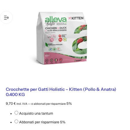
Crocchette per Gatti Holistic – Kitten (Pollo & Anatra)
0.400 KG
9,70
€
5%
incl. IVA
—
o abbonati per risparmiare
Scegli il tipo di acquisto
Acquisto una tantum
Abbonati per risparmiare
5%