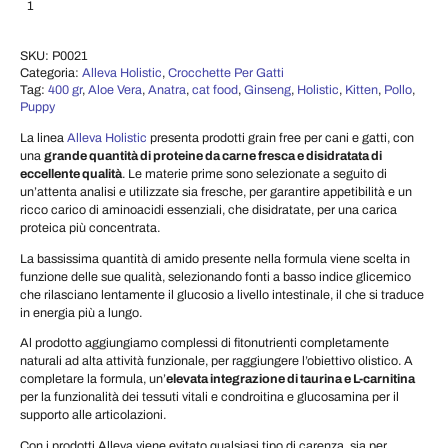
Crocchette per Gatti Holistic – Kitten (Pollo & Anatra) 0.400 KG quantità
Aggiungi al carrello
SKU:
P0021
Categoria:
Alleva Holistic
,
Crocchette Per Gatti
Tag:
400 gr
,
Aloe Vera
,
Anatra
,
cat food
,
Ginseng
,
Holistic
,
Kitten
,
Pollo
,
Puppy
La linea
Alleva Holistic
presenta prodotti grain free per cani e gatti, con
una
grande quantità di proteine da carne fresca e disidratata di
eccellente qualità
. Le materie prime sono selezionate a seguito di
un’attenta analisi e utilizzate sia fresche, per garantire appetibilità e un
ricco carico di aminoacidi essenziali, che disidratate, per una carica
proteica più concentrata.
La bassissima quantità di amido presente nella formula viene scelta in
funzione delle sue qualità, selezionando fonti a basso indice glicemico
che rilasciano lentamente il glucosio a livello intestinale, il che si traduce
in energia più a lungo.
Al prodotto aggiungiamo complessi di fitonutrienti completamente
naturali ad alta attività funzionale, per raggiungere l’obiettivo olistico. A
completare la formula, un’
elevata integrazione di taurina e L-carnitina
per la funzionalità dei tessuti vitali e condroitina e glucosamina per il
supporto alle articolazioni.
Con i prodotti Alleva viene evitato qualsiasi tipo di carenza, sia per