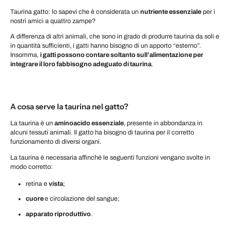
Taurina gatto: lo sapevi che è considerata un
nutriente essenziale
per i
nostri amici a quattro zampe?
A differenza di altri animali, che sono in grado di produrre taurina da soli e
in quantità sufficienti, i gatti hanno bisogno di un apporto “esterno”.
Insomma,
i gatti possono contare soltanto sull’alimentazione per
integrare il loro fabbisogno adeguato di taurina
.
A cosa serve la taurina nel gatto?
La taurina è un
aminoacido essenziale
, presente in abbondanza in
alcuni tessuti animali. Il gatto ha bisogno di taurina per il corretto
funzionamento di diversi organi.
La taurina è necessaria affinché le seguenti funzioni vengano svolte in
modo corretto:
retina e
vista
;
cuore
e circolazione del sangue;
apparato riproduttivo
.