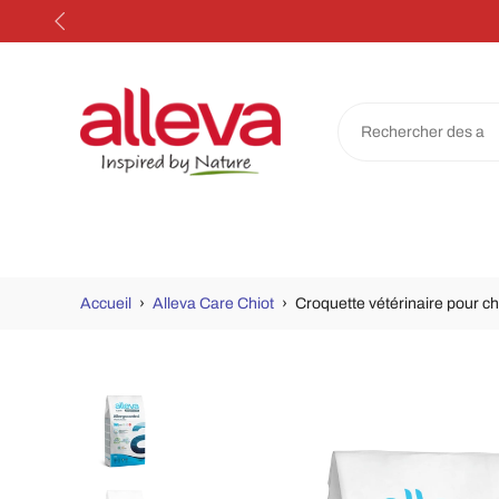
Aller
au
contenu
Accueil
›
Alleva Care Chiot
›
Croquette vétérinaire pour ch
Passer
aux
informations
sur