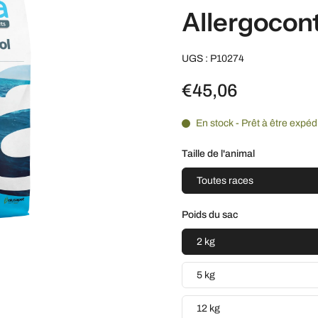
Allergocont
UGS : P10274
€45,06
En stock - Prêt à être expéd
Taille de l'animal
Toutes races
Poids du sac
2 kg
5 kg
12 kg