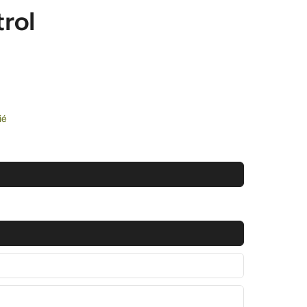
rol
ié