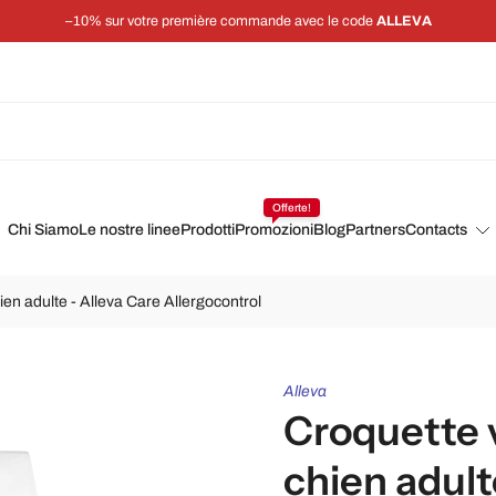
–10% sur votre première commande avec le code
ALLEVA
Offerte!
Chi Siamo
Le nostre linee
Prodotti
Promozioni
Blog
Partners
Contacts
ien adulte - Alleva Care Allergocontrol
Alleva
Croquette v
chien adult