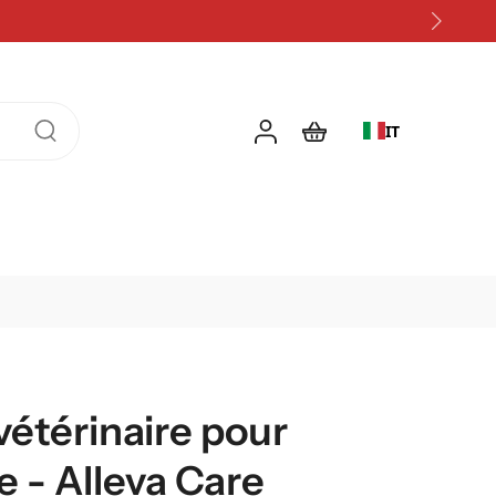
IT
étérinaire pour
e - Alleva Care