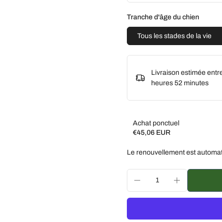
Tranche d'âge du chien
Tous les stades de la vie
Livraison estimée entr
heures 52 minutes
Achat ponctuel
€45,06 EUR
Subscribe and save
Le renouvellement est automat
Livrez toutes les 2 sem
Livrez toutes les 3 sem
Livrez chaque mois, 5 