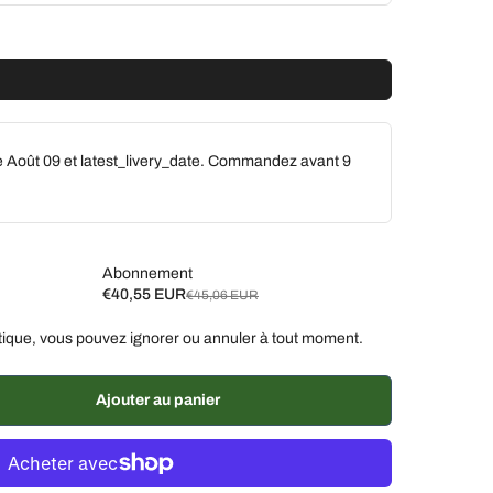
e Août 09 et latest_livery_date. Commandez avant
9
Abonnement
€40,55 EUR
€45,06 EUR
ique, vous pouvez ignorer ou annuler à tout moment.
aines, 10 % de réduction
€40,55 EUR
aines, 7 % de réduction
€41,91 EUR
Ajouter au panier
% de réduction
€42,81 EUR