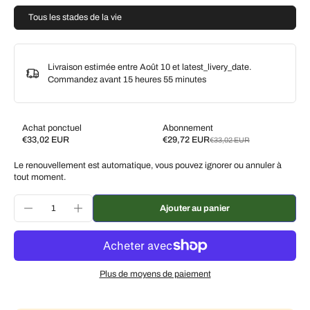
Tous les stades de la vie
Livraison estimée entre Août 10 et latest_livery_date.
Commandez avant
15 heures 55 minutes
Achat ponctuel
Abonnement
€33,02 EUR
€29,72 EUR
€33,02 EUR
Subscribe and save
Le renouvellement est automatique, vous pouvez ignorer ou annuler à
Livrez toutes les 2 semaines, 10 % de réduction
€29,72 EUR
tout moment.
Livrez toutes les 3 semaines, 7 % de réduction
€30,71 EUR
Ajouter au panier
Livrez chaque mois, 5 % de réduction
€31,37 EUR
Plus de moyens de paiement