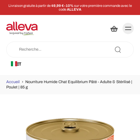
Livraison gratuite à partir de
49,99 €–10%
sur votre première commande avec le
code
ALLEVA
IT
Accueil
›
Nourriture Humide Chat Equilibrium Pâté - Adulte & Stérilisé |
Poulet | 85 g