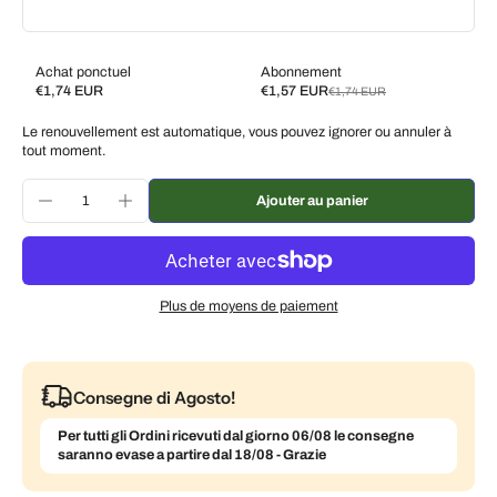
Achat ponctuel
Abonnement
€1,74 EUR
€1,57 EUR
€1,74 EUR
Subscribe and save
Le renouvellement est automatique, vous pouvez ignorer ou annuler à
Livrez toutes les 2 semaines, 10 % de réduction
€1,57 EUR
tout moment.
Livrez toutes les 3 semaines, 7 % de réduction
€1,62 EUR
Ajouter au panier
Livrez chaque mois, 5 % de réduction
€1,65 EUR
Plus de moyens de paiement
Consegne di Agosto!
Per tutti gli Ordini ricevuti dal giorno 06/08 le consegne
saranno evase a partire dal 18/08 - Grazie