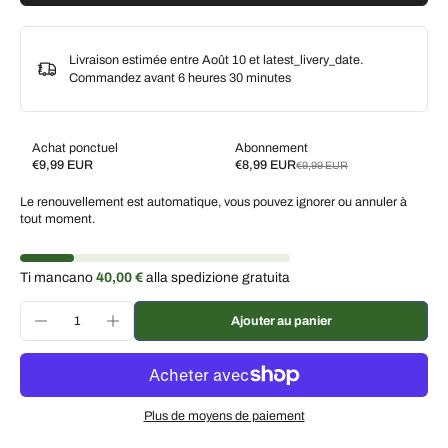
Livraison estimée entre Août 10 et latest_livery_date.
Commandez avant
6 heures 30 minutes
Achat ponctuel
Abonnement
€9,99 EUR
€8,99 EUR
€9,99 EUR
Subscribe and save
Le renouvellement est automatique, vous pouvez ignorer ou annuler à
Livrez toutes les 2 semaines, 10 % de réduction
€8,99 EUR
tout moment.
Livrez toutes les 3 semaines, 7 % de réduction
€9,29 EUR
Livrez chaque mois, 5 % de réduction
€9,49 EUR
Ti mancano
40,00 €
alla spedizione gratuita
Ajouter au panier
Plus de moyens de paiement