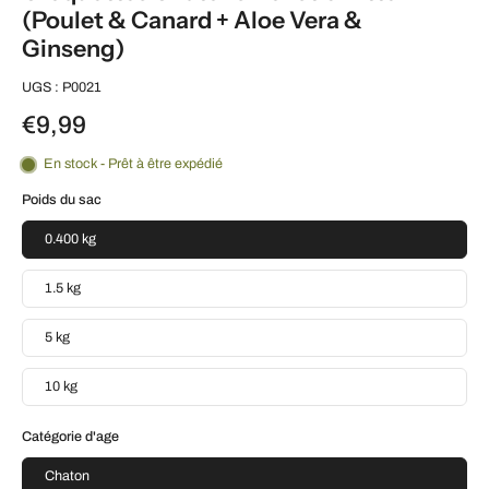
(Poulet & Canard + Aloe Vera &
Ginseng)
UGS : P0021
€9,99
En stock - Prêt à être expédié
Poids du sac
0.400 kg
1.5 kg
5 kg
10 kg
Catégorie d'age
Chaton