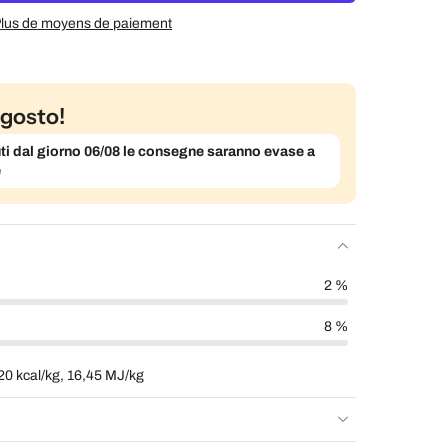
lus de moyens de paiement
gosto!
evuti dal giorno 06/08 le consegne saranno evase a
e
2 %
8 %
20 kcal/kg, 16,45 MJ/kg