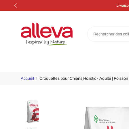
Aller
au
contenu
Accueil
›
Croquettes pour Chiens Holistic - Adulte | Poiss
Passer
aux
informations
sur