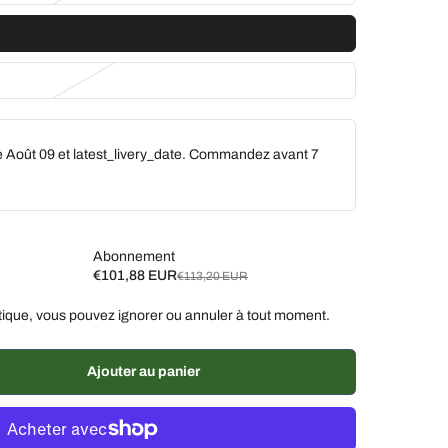
e Août 09 et latest_livery_date. Commandez avant
7
Abonnement
€101,88 EUR
€113,20 EUR
ique, vous pouvez ignorer ou annuler à tout moment.
aines, 10 % de réduction
€101,88 EUR
aines, 7 % de réduction
€105,28 EUR
Ajouter au panier
% de réduction
€107,54 EUR