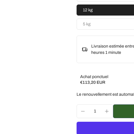
12 kg
5 kg
Livraison estimée entr
heures 1 minute
Achat ponctuel
€113,20 EUR
Subscribe and save
Le renouvellement est automat
Livrez toutes les 2 sem
Livrez toutes les 3 sem
Livrez chaque mois, 5 