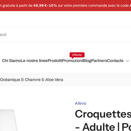
Économisez 5 % sur chaque commande avec un abonnement
Offerte!
Chi Siamo
Le nostre linee
Prodotti
Promozioni
Blog
Partners
Contacts
on Océanique & Chanvre & Aloe Vera
Alleva
Croquettes 
- Adulte | 