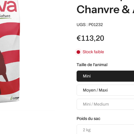
Chanvre & 
UGS : P01232
€113,20
Stock faible
Taille de l'animal
Mini
Moyen / Maxi
Mini / Medium
Poids du sac
2 kg