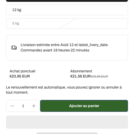
12 kg
5 kg
Livraison estimée entre Août 12 et latest_livery_date.
Commandez avant
18 heures 22 minutes
Achat ponctuel
Abonnement
€23,95 EUR
€21,56 EUR
€23,95 EUR
Subscribe and save
Le renouvellement est automatique, vous pouvez ignorer ou annuler à
Livrez toutes les 2 semaines, 10 % de réduction
€21,56 EUR
tout moment.
Livrez toutes les 3 semaines, 7 % de réduction
€22,27 EUR
Ajouter au panier
Livrez chaque mois, 5 % de réduction
€22,75 EUR