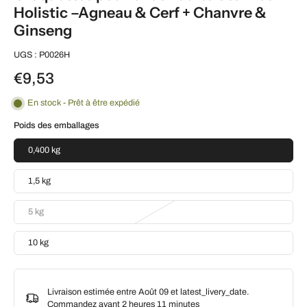
Holistic –Agneau & Cerf + Chanvre &
Ginseng
UGS : P0026H
€9,53
En stock - Prêt à être expédié
Poids des emballages
0,400 kg
1,5 kg
5 kg
10 kg
Livraison estimée entre Août 09 et latest_livery_date.
Commandez avant
2 heures 11 minutes