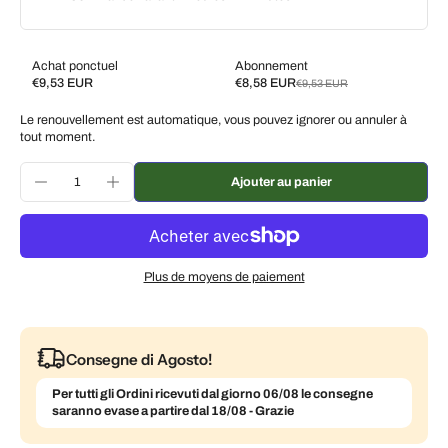
Achat ponctuel
Abonnement
€9,53 EUR
€8,58 EUR
€9,53 EUR
Subscribe and save
Le renouvellement est automatique, vous pouvez ignorer ou annuler à
Livrez toutes les 2 semaines, 10 % de réduction
€8,58 EUR
tout moment.
Livrez toutes les 3 semaines, 7 % de réduction
€8,86 EUR
Ajouter au panier
Livrez chaque mois, 5 % de réduction
€9,05 EUR
Plus de moyens de paiement
Consegne di Agosto!
Per tutti gli Ordini ricevuti dal giorno 06/08 le consegne
saranno evase a partire dal 18/08 - Grazie