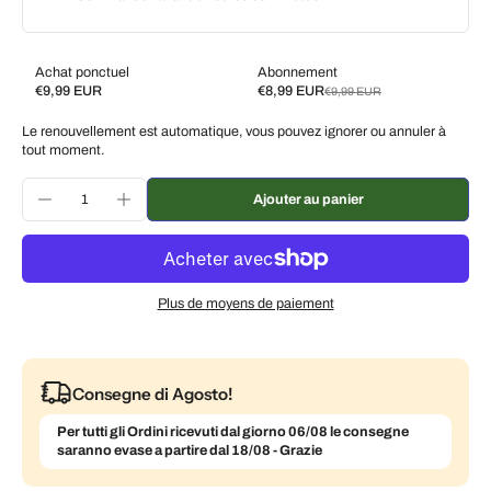
Achat ponctuel
Abonnement
€9,99 EUR
€8,99 EUR
€9,99 EUR
Subscribe and save
Le renouvellement est automatique, vous pouvez ignorer ou annuler à
Livrez toutes les 2 semaines, 10 % de réduction
€8,99 EUR
tout moment.
Livrez toutes les 3 semaines, 7 % de réduction
€9,29 EUR
Ajouter au panier
Livrez chaque mois, 5 % de réduction
€9,49 EUR
Plus de moyens de paiement
Consegne di Agosto!
Per tutti gli Ordini ricevuti dal giorno 06/08 le consegne
saranno evase a partire dal 18/08 - Grazie