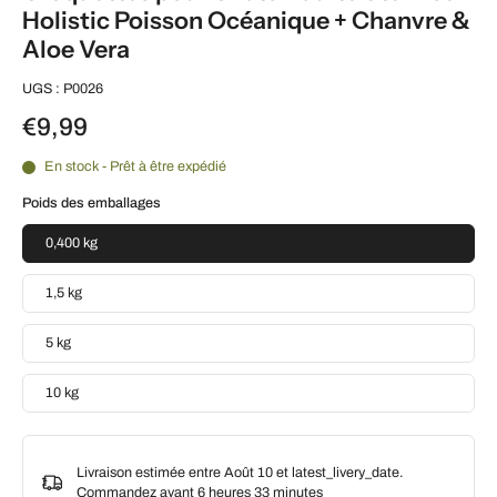
Holistic Poisson Océanique + Chanvre &
Aloe Vera
UGS : P0026
€9,99
En stock - Prêt à être expédié
Poids des emballages
0,400 kg
1,5 kg
5 kg
10 kg
Livraison estimée entre Août 10 et latest_livery_date.
Commandez avant
6 heures 33 minutes