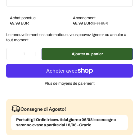
Achat ponctuel
Abonnement
€9,99 EUR
€8,99 EUR
€9,99 EUR
Subscribe and save
Le renouvellement est automatique, vous pouvez ignorer ou annuler à
Livrez toutes les 2 semaines, 10 % de réduction
€8,99 EUR
tout moment.
Livrez toutes les 3 semaines, 7 % de réduction
€9,29 EUR
Ajouter au panier
Livrez chaque mois, 5 % de réduction
€9,49 EUR
Plus de moyens de paiement
Consegne di Agosto!
Per tutti gli Ordini ricevuti dal giorno 06/08 le consegne
saranno evase a partire dal 18/08 - Grazie