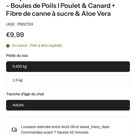
- Boules de Poils I Poulet & Canard +
Fibre de canne à sucre & Aloe Vera
UGS : P00272H
€9,99
En stock - Prêt à être expédié
Poids du sac
0,400 kg
1,5 kg
Tranche d'âge du chat
Adulte
Livraison estimée entre Août 09 et latest_livery_date.
Commandez avant
7 heures 42 minutes