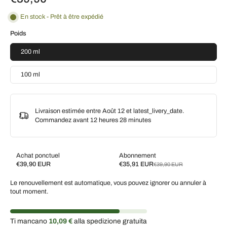
En stock - Prêt à être expédié
Poids
200 ml
100 ml
Livraison estimée entre Août 12 et latest_livery_date.
Commandez avant
12 heures 28 minutes
Achat ponctuel
Abonnement
€39,90 EUR
€35,91 EUR
€39,90 EUR
Subscribe and save
Le renouvellement est automatique, vous pouvez ignorer ou annuler à
Livrez toutes les 2 semaines, 10 % de réduction
€35,91 EUR
tout moment.
Livrez toutes les 3 semaines, 7 % de réduction
€37,11 EUR
Livrez chaque mois, 5 % de réduction
€37,91 EUR
Ti mancano
10,09 €
alla spedizione gratuita