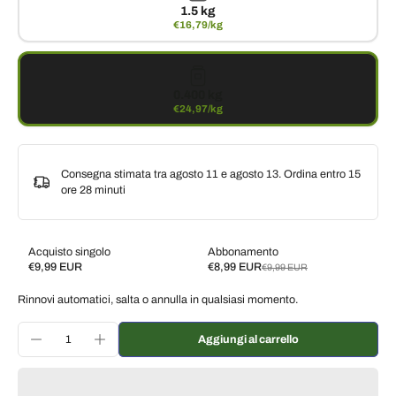
1.5 kg
€16,79/kg
0.400 kg
€24,97/kg
Consegna stimata tra agosto 11 e agosto 13. Ordina entro
15
ore 28 minuti
Acquisto singolo
Abbonamento
€9,99 EUR
€8,99 EUR
€9,99 EUR
Subscribe and save
Rinnovi automatici, salta o annulla in qualsiasi momento.
Consegna ogni 2 settimane, 10% di sconto
€8,99 EUR
Consegna ogni 3 settimane, 7% di sconto
€9,29 EUR
Aggiungi al carrello
Consegna ogni mese, 5% di sconto
€9,49 EUR