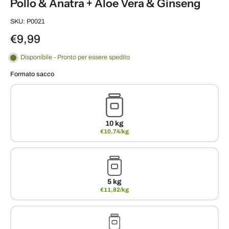
Pollo & Anatra + Aloe Vera & Ginseng
SKU: P0021
€9,99
Disponibile - Pronto per essere spedito
Formato sacco
10 kg
€10,74/kg
5 kg
€11,82/kg