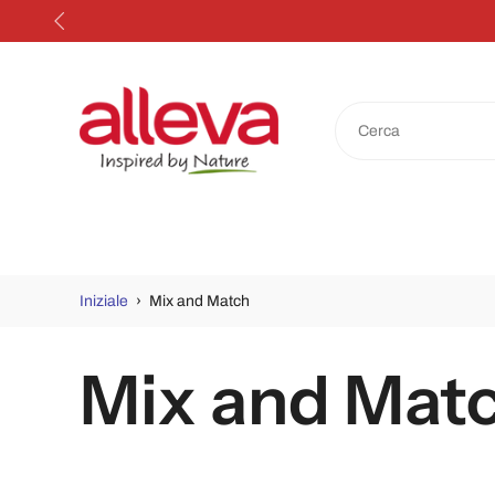
Salta
al
contenuto
Iniziale
›
Mix and Match
Mix and Mat