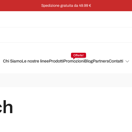
Spedizione gratuita da 49.99 €
Offerte!
Chi Siamo
Le nostre linee
Prodotti
Promozioni
Blog
Partners
Contatti
ch