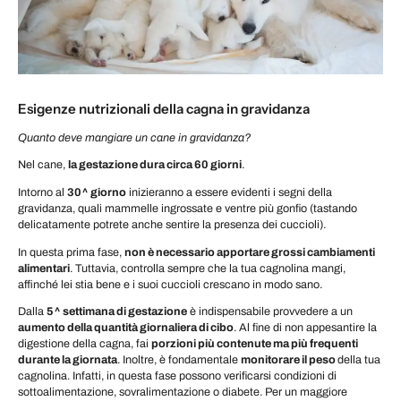
Esigenze nutrizionali della cagna in gravidanza
Quanto deve mangiare un cane in gravidanza?
Nel cane,
la gestazione dura circa 60 giorni
.
Intorno al
30^ giorno
inizieranno a essere evidenti i segni della
gravidanza, quali mammelle ingrossate e ventre più gonfio (tastando
delicatamente potrete anche sentire la presenza dei cuccioli).
In questa prima fase,
non è necessario apportare grossi cambiamenti
alimentari
. Tuttavia, controlla sempre che la tua cagnolina mangi,
affinché lei stia bene e i suoi cuccioli crescano in modo sano.
Dalla
5^ settimana di gestazione
è indispensabile provvedere a un
aumento della quantità giornaliera di cibo
. Al fine di non appesantire la
digestione della cagna, fai
porzioni più contenute ma più frequenti
durante la giornata
. Inoltre, è fondamentale
monitorare il peso
della tua
cagnolina. Infatti, in questa fase possono verificarsi condizioni di
sottoalimentazione, sovralimentazione o diabete. Per un maggiore