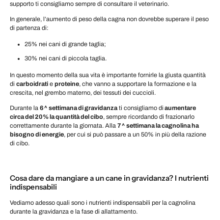
supporto ti consigliamo sempre di consultare il veterinario.
In generale, l’aumento di peso della cagna non dovrebbe superare il peso
di partenza di:
25% nei cani di grande taglia;
30% nei cani di piccola taglia.
In questo momento della sua vita è importante fornirle la giusta quantità
di
carboidrati
e
proteine
, che vanno a supportare la formazione e la
crescita, nel grembo materno, dei tessuti dei cuccioli.
Durante la
6^ settimana di gravidanza
ti consigliamo di
aumentare
circa del 20% la quantità del cibo
, sempre ricordando di frazionarlo
correttamente durante la giornata. Alla
7^ settimana la cagnolina ha
bisogno di energie
, per cui si può passare a un 50% in più della razione
di cibo.
Cosa dare da mangiare a un cane in gravidanza? I nutrienti
indispensabili
Vediamo adesso quali sono i nutrienti indispensabili per la cagnolina
durante la gravidanza e la fase di allattamento.