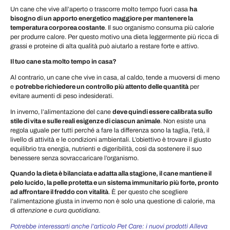
Un cane che vive all’aperto o trascorre molto tempo fuori casa
ha
bisogno di un apporto energetico maggiore per mantenere la
temperatura corporea costante
. Il suo organismo consuma più calorie
per produrre calore. Per questo motivo una dieta leggermente più ricca di
grassi e proteine di alta qualità può aiutarlo a restare forte e attivo.
Il tuo cane sta molto tempo in casa?
Al contrario, un cane che vive in casa, al caldo, tende a muoversi di meno
e
potrebbe richiedere un controllo più attento delle quantità
per
evitare aumenti di peso indesiderati.
In inverno, l’alimentazione del cane
deve quindi essere calibrata sullo
stile di vita e sulle reali esigenze di ciascun animale
. Non esiste una
regola uguale per tutti perché a fare la differenza sono la taglia, l’età, il
livello di attività e le condizioni ambientali. L’obiettivo è trovare il giusto
equilibrio tra energia, nutrienti e digeribilità, così da sostenere il suo
benessere senza sovraccaricare l’organismo.
Quando la dieta è bilanciata e adatta alla stagione, il cane mantiene il
pelo lucido, la pelle protetta e un sistema immunitario più forte, pronto
ad affrontare il freddo con vitalità
. È per questo che scegliere
l’alimentazione giusta in inverno non è solo una questione di calorie, ma
di
attenzione
e
cura quotidiana
.
Potrebbe interessarti anche l’articolo Pet Care: i nuovi prodotti Alleva