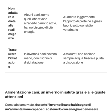
Non
adatta
Alcuni cani, come
re la
Aumenta leggermente
quelli che vivono
dieta
l’apporto di proteine e grassi
all’aperto o molto attivi,
alle
buoni, sotto consiglio
hanno bisogno di più
reali
veterinario
energia
esige
nze
Trasc
urare
In inverno i cani bevono
Assicurati che abbiano
l’idrat
meno, con rischio di
sempre acqua fresca e pulita
azion
disidratazione
a disposizione
e
Alimentazione cani: un inverno in salute grazie alle giuste
attenzioni
Come abbiamo visto,
durante l’inverno il cane ha bisogno di
un’alimentazione capace di sostenerlo con energia e benessere
.