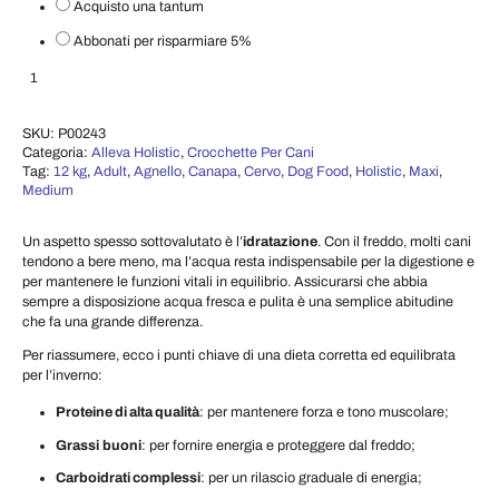
Acquisto una tantum
Abbonati per risparmiare
5%
Crocchette per Cani Holistic – Adult Medium/Maxi (Cervo & Agnello) 12 KG
Aggiungi al carrello
SKU:
P00243
Categoria:
Alleva Holistic
,
Crocchette Per Cani
Tag:
12 kg
,
Adult
,
Agnello
,
Canapa
,
Cervo
,
Dog Food
,
Holistic
,
Maxi
,
Medium
Un aspetto spesso sottovalutato è l’
idratazione
. Con il freddo, molti cani
tendono a bere meno, ma l’acqua resta indispensabile per la digestione e
per mantenere le funzioni vitali in equilibrio. Assicurarsi che abbia
sempre a disposizione acqua fresca e pulita è una semplice abitudine
che fa una grande differenza.
Per riassumere, ecco i punti chiave di una dieta corretta ed equilibrata
per l’inverno:
Proteine di alta qualità
: per mantenere forza e tono muscolare;
Grassi
buoni
: per fornire energia e proteggere dal freddo;
Carboidrati complessi
: per un rilascio graduale di energia;