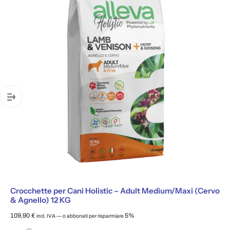
Crocchette per Cani Holistic – Adult Medium/Maxi (Cervo
& Agnello) 12 KG
109,90
€
5%
incl. IVA
—
o abbonati per risparmiare
Scegli il tipo di acquisto