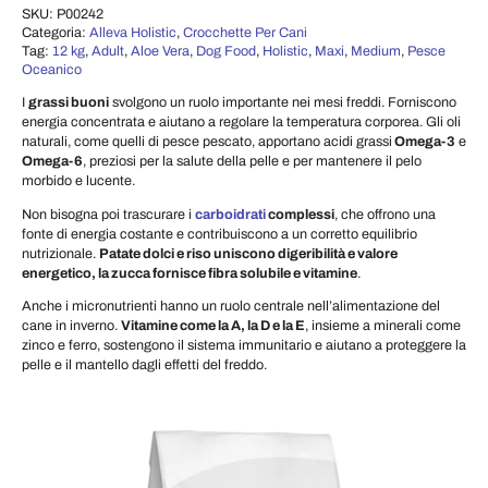
SKU:
P00242
Categoria:
Alleva Holistic
,
Crocchette Per Cani
Tag:
12 kg
,
Adult
,
Aloe Vera
,
Dog Food
,
Holistic
,
Maxi
,
Medium
,
Pesce
Oceanico
I
grassi buoni
svolgono un ruolo importante nei mesi freddi. Forniscono
energia concentrata e aiutano a regolare la temperatura corporea. Gli oli
naturali, come quelli di pesce pescato, apportano acidi grassi
Omega-3
e
Omega-6
, preziosi per la salute della pelle e per mantenere il pelo
morbido e lucente.
Non bisogna poi trascurare i
carboidrati
complessi
, che offrono una
fonte di energia costante e contribuiscono a un corretto equilibrio
nutrizionale.
Patate dolci e riso uniscono digeribilità e valore
energetico, la zucca fornisce fibra solubile e vitamine
.
Anche i micronutrienti hanno un ruolo centrale nell’alimentazione del
cane in inverno.
Vitamine come la A, la D e la E
, insieme a minerali come
zinco e ferro, sostengono il sistema immunitario e aiutano a proteggere la
pelle e il mantello dagli effetti del freddo.