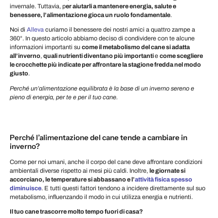
invernale. Tuttavia, p
er aiutarli a mantenere energia, salute e
benessere, l’alimentazione gioca un ruolo fondamentale
.
Noi di
Alleva
curiamo il benessere dei nostri amici a quattro zampe a
360°. In questo articolo abbiamo deciso di condividere con te alcune
informazioni importanti su
come il metabolismo del cane si adatta
all’inverno
,
quali nutrienti diventano più importanti
e
come scegliere
le crocchette più indicate per affrontare la stagione fredda nel modo
giusto
.
Perché un’alimentazione equilibrata è la base di un inverno sereno e
pieno di energia, per te e per il tuo cane.
Perché l’alimentazione del cane tende a cambiare in
inverno?
Come per noi umani, anche il corpo del cane deve affrontare condizioni
ambientali diverse rispetto ai mesi più caldi. Inoltre,
le giornate si
accorciano, le temperature si abbassano e l’
attività fisica spesso
diminuisce
. E tutti questi fattori tendono a incidere direttamente sul suo
metabolismo, influenzando il modo in cui utilizza energia e nutrienti.
Il tuo cane trascorre molto tempo fuori di casa?