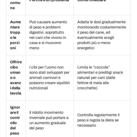
Perché è un problema
Come rimediare
comu
ne
Aume
Può causare aumento
Adatta le dosi gradualmente
ntare
di peso e problemi
monitorando costantemente
tropp
digestivi, soprattutto
il peso del cane, ed
o le
nei cani che vivono in
eventualmente scegli
porzi
casa e si muovono
prodotti più o meno
oni
meno
energetici
Offrire
cibo
I cibi per l’uomo non
Limita le “coccole”
uman
sono stati sviluppati per
alimentari e prediligi snack
o o
animali carnivori e
naturali per cani (dalle
avanz
possono creare squilibri
fettine di mela alle
i della
nutrizionali
crocchette)
tavola
Ignor
are il
Il ridotto movimento
Controlla regolarmente il
contr
invernale può portare a
peso e regola la dieta se
ollo
un aumento graduale
necessario
del
del peso
peso