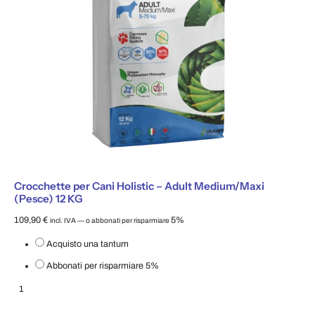
Crocchette per Cani Holistic – Adult Medium/Maxi
(Pesce) 12 KG
109,90
€
5%
incl. IVA
—
o abbonati per risparmiare
Scegli il tipo di acquisto
Acquisto una tantum
Abbonati per risparmiare
5%
Crocchette per Cani Holistic – Adult Medium/Maxi (Pesce) 12 KG quantità
Aggiungi al carrello