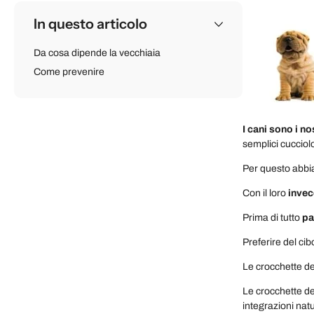
In questo articolo
Da cosa dipende la vecchiaia
Come prevenire
I cani sono i no
semplici cucciol
Per questo abbia
Con il loro
inve
Prima di tutto
pa
Preferire del cib
Le crocchette de
Le crocchette de
integrazioni natu