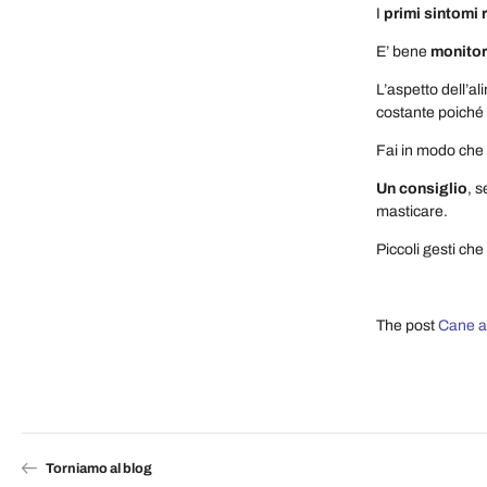
I
primi sintomi 
E’ bene
monitora
L’aspetto dell’a
costante poiché 
Fai in modo che n
Un consiglio
, s
masticare.
Piccoli gesti ch
The post
Cane a
Torniamo al blog