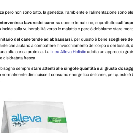
azza però non sono tutto, la genetica, l’ambiente e l’alimentazione sono el
tervenire a favore del cane
su queste tematiche, soprattutto
sull’asp
incide sulla vulnerabilità verso le malattie e perciò dobbiamo stare molto
nitario del cane tende ad abbassarsi
, per questo è bene
scegliere de
iante che aiutano a combattere l’invecchiamento del corpo e dei tessuti
 una alta carica proteica. La
linea Alleva Holistic
a
dotta un approccio grain
e disidratata fresca.
o bisogna sempre
stare attenti alle singole quantità e al giusto dosagg
 normalmente diminuisce il consumo energetico del cane, per questo è ben
.