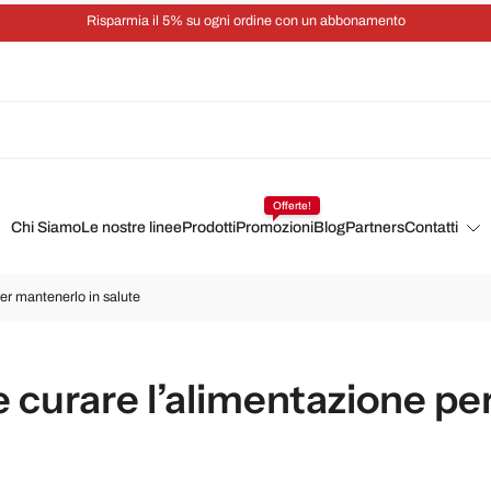
Risparmia il 5% su ogni ordine con un abbonamento
Offerte!
Chi Siamo
Le nostre linee
Prodotti
Promozioni
Blog
Partners
Contatti
r mantenerlo in salute
curare l’alimentazione per