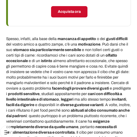
Acquista ora
Spesso, infatti, alla base della
mancanza di appetito
o dei
gusti difficili
del vostro amico a quattro zampe, c’è una
motivazione
. Può darsi che il
suo
stomaco sia particolarmente sensibile
e non tolleri certi gusti o
certi tipi di carne: ricordiamoci che i cani sono dotati di un
olfatto
eccezionale
e di un
istinto
almeno altrettanto eccezionale, che spesso
gli permettono di capire cosa è bene mangiare e cosa no. Evitate quindi
di insistere se vedete che il vostro cane non apprezza il cibo che gli date:
molto probabilmente ha i suoi buoni motivi per farlo e finirebbe per
mangiarlo malvolentieri e solo perché è il padrone a insistere. Cercate di
ovviare a questo problema
facendogli provare diversi gusti
e prediligete
i
prodotti sensitive
, studiati appositamente per
cani con difficoltà a
livello intestinale e di stomaco
,
leggeri
ma allo stesso tempo
invitanti
,
facili da digerire
e disponibili in
diverse gustose varianti
. A volte, inoltre,
i cani rifiutano il pet food perché sono
abituati al cibo consumato anche
dai padroni
: questo purtroppo è un problema piuttosto ricorrente, che i
veterinari combattono quotidianamente. Il cane ha
esigenze
completamente diverse da quelle umane
, pertanto
necessita di
un’alimentazione diversa e controllata
. Il cibo per consumo umano