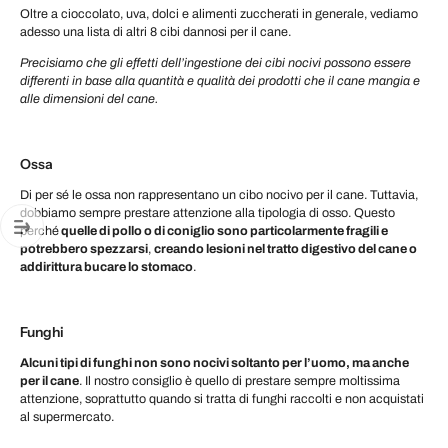
Oltre a cioccolato, uva, dolci e alimenti zuccherati in generale, vediamo
adesso una lista di altri 8 cibi dannosi per il cane.
Precisiamo che gli effetti dell’ingestione dei cibi nocivi possono essere
differenti in base alla quantità e qualità dei prodotti che il cane mangia e
alle dimensioni del cane.
Ossa
Di per sé le ossa non rappresentano un cibo nocivo per il cane. Tuttavia,
dobbiamo sempre prestare attenzione alla tipologia di osso. Questo
perché
quelle di pollo o di coniglio sono particolarmente fragili e
potrebbero spezzarsi
,
creando lesioni nel tratto digestivo del cane o
addirittura bucare lo stomaco
.
Funghi
Alcuni tipi di funghi non sono nocivi soltanto per l’uomo, ma anche
per il cane
. Il nostro consiglio è quello di prestare sempre moltissima
attenzione, soprattutto quando si tratta di funghi raccolti e non acquistati
al supermercato.