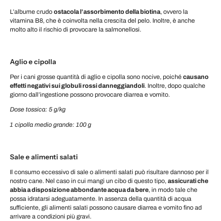
L’albume crudo
ostacola l’assorbimento della biotina
, ovvero la
vitamina B8, che è coinvolta nella crescita del pelo. Inoltre, è anche
molto alto il rischio di provocare la salmonellosi.
Aglio e cipolla
Per i cani grosse quantità di aglio e cipolla sono nocive, poiché
causano
effetti negativi sui globuli rossi danneggiandoli
. Inoltre, dopo qualche
giorno dall’ingestione possono provocare diarrea e vomito.
Dose tossica: 5 g/kg
1 cipolla medio grande: 100 g
Sale e alimenti salati
Il consumo eccessivo di sale o alimenti salati può risultare dannoso per il
nostro cane. Nel caso in cui mangi un cibo di questo tipo,
assicurati che
abbia a disposizione abbondante acqua da bere
, in modo tale che
possa idratarsi adeguatamente. In assenza della quantità di acqua
sufficiente, gli alimenti salati possono causare diarrea e vomito fino ad
arrivare a condizioni più gravi.