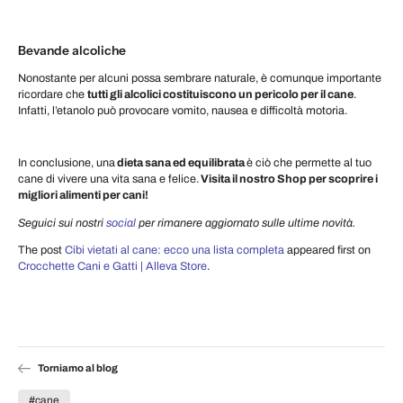
Bevande alcoliche
Nonostante per alcuni possa sembrare naturale, è comunque importante
ricordare che
tutti gli alcolici costituiscono un pericolo per il cane
.
Infatti, l’etanolo può provocare vomito, nausea e difficoltà motoria.
In conclusione, una
dieta sana ed equilibrata
è ciò che permette al tuo
cane di vivere una vita sana e felice.
Visita il nostro Shop per scoprire i
migliori alimenti per cani!
Seguici sui nostri
social
per rimanere aggiornato sulle ultime novità.
The post
Cibi vietati al cane: ecco una lista completa
appeared first on
Crocchette Cani e Gatti | Alleva Store
.
Torniamo al blog
#cane