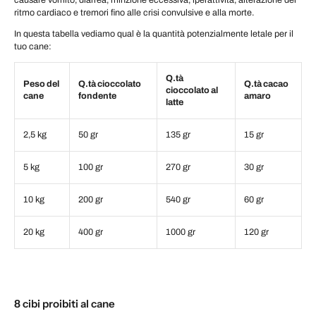
ritmo cardiaco e tremori fino alle crisi convulsive e alla morte.
In questa tabella vediamo qual è la quantità potenzialmente letale per il
tuo cane:
Q.tà
Peso del
Q.tà cioccolato
Q.tà cacao
cioccolato al
cane
fondente
amaro
latte
2,5 kg
50 gr
135 gr
15 gr
5 kg
100 gr
270 gr
30 gr
10 kg
200 gr
540 gr
60 gr
20 kg
400 gr
1000 gr
120 gr
8 cibi proibiti al cane