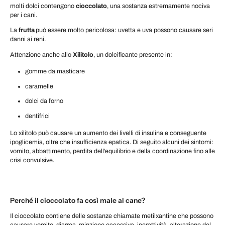
molti dolci contengono
cioccolato
, una sostanza estremamente nociva
per i cani.
La
frutta
può essere molto pericolosa: uvetta e uva possono causare seri
danni ai reni.
Attenzione anche allo
Xilitolo
, un dolcificante presente in:
gomme da masticare
caramelle
dolci da forno
dentifrici
Lo xilitolo può causare un aumento dei livelli di insulina e conseguente
ipoglicemia, oltre che insufficienza epatica. Di seguito alcuni dei sintomi:
vomito, abbattimento, perdita dell’equilibrio e della coordinazione fino alle
crisi convulsive.
Perché il cioccolato fa così male al cane?
Il cioccolato ​​contiene delle sostanze chiamate metilxantine che possono
causare vomito, diarrea, minzione eccessiva, iperattività, alterazione del