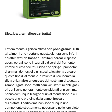
Dieta low grain, di cosa si tratta?
Letteralmente significa “
dieta con poco grano
”. Tutti
gli alimenti che riportano questa dicitura sono infatti
caratterizzati da
basse quantità di cereali
e spesso
questi cereali sono
integrali
o diversi dal frumento.
Perché questa scelta? L’idea che spinge i proprietari
di animali domestici e gli stessi allevatori a cercare
questo tipo di alimenti è la volontà di recuperare
la
dieta originale o ancestrale
dei nostri amici a quattro
zampe. I gatti sono infatti carnivori stretti (o obbligati)
e i cani sono generalmente considerati onnivori, ma
hanno comunque bisogno di un alimentazione la cui
base siano le proteine dalla carne, fresca o
disidratata. I carboidrati non sono dunque una
componente strettamente necessaria nelle loro diete,