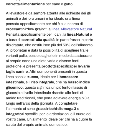
corretta alimentazione
per cane e gatto.
Allevastore è da sempre attenta alle richieste dei gli
animali e dei loro umani e ha ideato una linea
pensata appositamente per chi è alla ricerca di
croccantini “low grain”
: la
linea Allevastore Natural
.
Pensata specificamente per i cani, la
linea Natural
è
a base di
carne di alta qualità
, in parte fresca in parte
disidratata, che costituisce più del 50% dell’alimento.
Ai proprietari è data la possibilità di scegliere tra le
varianti pollo, pesce e agnello in modo da assicurare
al proprio cane una dieta varia e diverse fonti
proteiche, e presenta
prodotti specifici per le varie
taglie canine
. Altri componenti presenti in questa
linea sono la
zucca
, ideale per il
benessere
intestinale
, e il
riso integrale
, che ha
basso indice
glicemico
; questo significa un più lento rilascio di
glucosio a livello intestinale rispetto alle fonti di
amido tradizionali, che porta ad avere energia più a
lungo nell’arco della giornata. A completare
l’alimento ci sono
grassi ricchi di omega 3
e
integrator
i specifici per le articolazioni e il cuore del
vostro cane. Un alimento ideale per chi ha a cuore la
salute del proprio animale domestico.