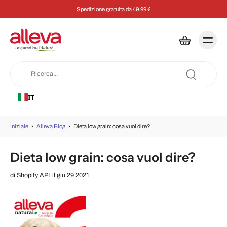
atuita da 49.99 €
Risparmia il 5% su ogni
IT
Iniziale
›
Alleva Blog
›
Dieta low grain: cosa vuol dire?
Dieta low grain: cosa vuol dire?
di
Shopify API
il giu 29 2021