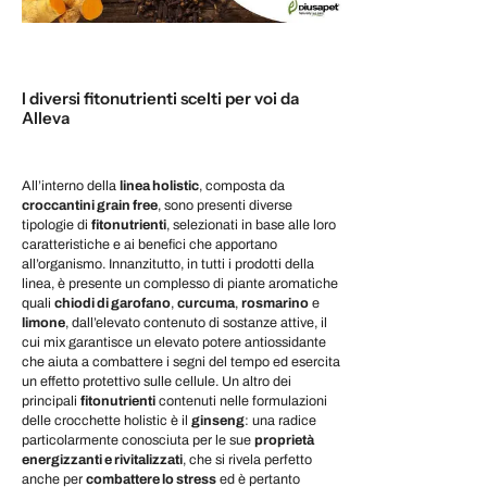
I diversi fitonutrienti scelti per voi da
Alleva
All’interno della
linea holistic
, composta da
croccantini grain free
, sono presenti diverse
tipologie di
fitonutrienti
, selezionati in base alle loro
caratteristiche e ai benefici che apportano
all’organismo. Innanzitutto, in tutti i prodotti della
linea, è presente un complesso di piante aromatiche
quali
chiodi di garofano
,
curcuma
,
rosmarino
e
limone
, dall’elevato contenuto di sostanze attive, il
cui mix garantisce un elevato potere antiossidante
che aiuta a combattere i segni del tempo ed esercita
un effetto protettivo sulle cellule. Un altro dei
principali
fitonutrienti
contenuti nelle formulazioni
delle crocchette holistic è il
ginseng
: una radice
particolarmente conosciuta per le sue
proprietà
energizzanti e rivitalizzati
, che si rivela perfetto
anche per
combattere lo stress
ed è pertanto