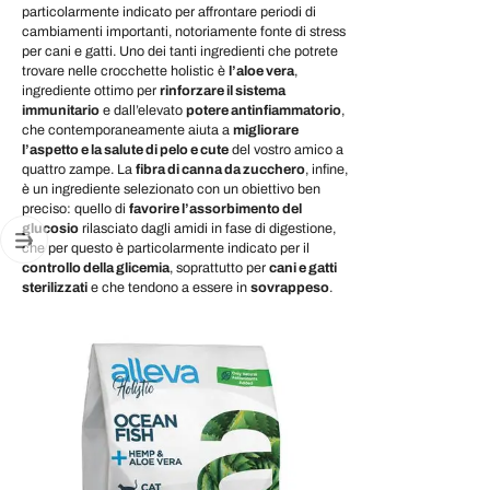
particolarmente indicato per affrontare periodi di
cambiamenti importanti, notoriamente fonte di stress
per cani e gatti. Uno dei tanti ingredienti che potrete
trovare nelle crocchette holistic è
l’aloe vera
,
ingrediente ottimo per
rinforzare il sistema
immunitario
e dall’elevato
potere antinfiammatorio
,
che contemporaneamente aiuta a
migliorare
l’aspetto e la salute di pelo e cute
del vostro amico a
quattro zampe. La
fibra di canna da zucchero
, infine,
è un ingrediente selezionato con un obiettivo ben
preciso: quello di
favorire l’assorbimento del
glucosio
rilasciato dagli amidi in fase di digestione,
che per questo è particolarmente indicato per il
controllo della glicemia
, soprattutto per
cani e gatti
sterilizzati
e che tendono a essere in
sovrappeso
.