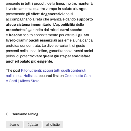
presente in tutti i prodotti della linea, inoltre, manterrà
il vostro amico a quattro zampe
in salute a lungo
,
prevenendo gli
effetti degenerativi
che si
accompagnano all’età che avanza e dando
supporto
al suo sistema immunitario
.
L’appetibilità
delle
crocchette
è garantita dal mix di
carni secche
e
fresche
scelto appositamente per offrire il
giusto
livello di aminoacidi essenziali
assieme a una carica
proteica concentrata. Le diverse varianti di gusto
presenti nella linea, infine, garantiranno ai vostri amici
pelosi di poter
trovare quella giusta per soddisfare
anche il palato più esigente.
The post
Fitonutrienti: scopri tutti quelli contenuti
nella linea Holistic
appeared first on
Crocchette Cani
e Gatti | Alleva Store
.
Torniamo al blog
#cane
#gatto
#holistic