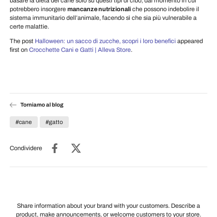
basare la dieta del cane solo su questi tipi di cibo, dal momento in cui
potrebbero insorgere
mancanze nutrizionali
che possono indebolire il
sistema immunitario dell’animale, facendo sì che sia più vulnerabile a
certe malattie.
The post
Halloween: un sacco di zucche, scopri i loro benefici
appeared
first on
Crocchette Cani e Gatti | Alleva Store
.
Torniamo al blog
#cane
#gatto
Condividere
Share information about your brand with your customers. Describe a
product, make announcements, or welcome customers to your store.