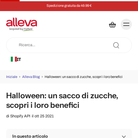
Spedizione gratuita da 49.99 €
IT
Iniziale
›
Alleva Blog
›
Halloween: un sacco di zucche, scopri i loro benefici
Halloween: un sacco di zucche,
scopri i loro benefici
di
Shopify API
il ott 25 2021
In questo articolo