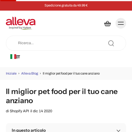
Spedizione gratuita da 49.99 €
IT
Iniziale
›
Alleva Blog
›
Il miglior pet food per il tuo cane anziano
Il miglior pet food per il tuo cane
anziano
di
Shopify API
il dic 14 2020
In questo articolo