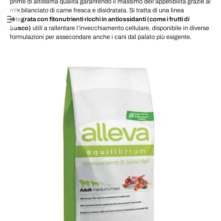
prime di altissima qualità garantendo il massimo dell’appetibilità grazie al
mix bilanciato di carne fresca e disidratata. Si tratta di una linea
integrata con fitonutrienti ricchi in antiossidanti (come i frutti di
bosco)
utili a rallentare l’invecchiamento cellulare, disponibile in diverse
formulazioni per assecondare anche i cani dal palato più esigente.