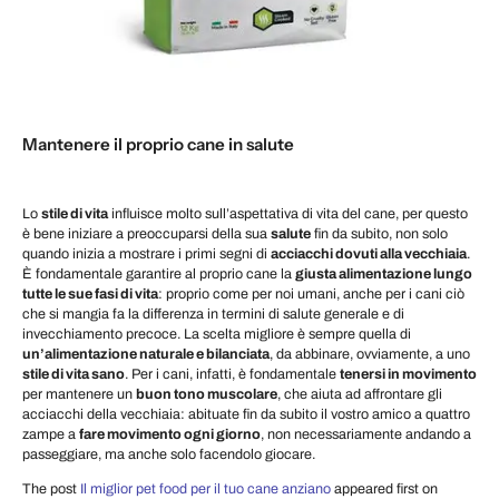
Mantenere il proprio cane in salute
Lo
stile di vita
influisce molto sull’aspettativa di vita del cane, per questo
è bene iniziare a preoccuparsi della sua
salute
fin da subito, non solo
quando inizia a mostrare i primi segni di
acciacchi dovuti alla vecchiaia
.
È fondamentale garantire al proprio cane la
giusta alimentazione lungo
tutte le sue fasi di vita
: proprio come per noi umani, anche per i cani ciò
che si mangia fa la differenza in termini di salute generale e di
invecchiamento precoce. La scelta migliore è sempre quella di
un’alimentazione naturale e bilanciata
, da abbinare, ovviamente, a uno
stile di vita sano
. Per i cani, infatti, è fondamentale
tenersi in movimento
per mantenere un
buon tono muscolare
, che aiuta ad affrontare gli
acciacchi della vecchiaia: abituate fin da subito il vostro amico a quattro
zampe a
fare movimento ogni giorno
, non necessariamente andando a
passeggiare, ma anche solo facendolo giocare.
The post
Il miglior pet food per il tuo cane anziano
appeared first on