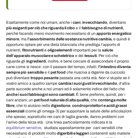
Esattamente come noi umani, anche i
cani
,
invecchiando
, diventano
più esigenti per ciò che riguarda il cibo
e il
fabbisogno di nutrienti
,
perché facendo meno movimento necessitano di un
apporto energetico
minore
, ma
l’assorbimento delle sostanze nutritive cambia
, e quindi è
opportuno optare per una dieta bilanciata che prediliga l’apporto di
nutrienti,
fitonutrienti
e
oligoelementi
importanti per la
salute
dell’apparato muscolare e scheletrico
e dei
tessuti
. Per ciò che
riguarda gli
ingredienti
, inoltre, è bene cercare di assecondare il proprio
cane come si riesce: con il passare del tempo, infatti,
l’intestino diventa
sempre più
sensibile
e il
pet food
che riusciva a digerire da cucciolo
può diventare
troppo pesante
passata una certa età. Non vi stupite se il
vostro amico a quattro zampe
cambia i suoi gusti invecchiando
, d’altra
parte succede anche a noi umani ed è solamente indice del fatto che
anche i suoi fabbisogni sono cambiati
. È bene preferire, quindi, per i
cani anziani, un
pet food naturale di alta qualità
, che
contenga molte
fibre
, che lo aiutano nella
digestione
,
condroprotettori e acidi grassi
essenziali
(come gli omega-3) per supportare la salute delle articolazioni
che spesso, soprattutto nei cani di taglia grande, danno problemi con
l’arrivo della terza età. Una linea particolarmente indicata è la
equilibrium sensitive
, studiata appositamente per cani sensibili che
necessitano di prodotti molto
digeribili e leggeri
contenenti solo materie