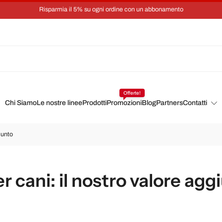
Risparmia il 5% su ogni ordine con un abbonamento
Offerte!
Chi Siamo
Le nostre linee
Prodotti
Promozioni
Blog
Partners
Contatti
iunto
 cani: il nostro valore agg