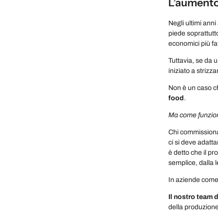
L’aumento 
Negli ultimi anni
piede soprattutt
economici più fa
Tuttavia, se da u
iniziato a strizz
Non è un caso ch
food
.
Ma come funzion
Chi commissiona 
ci si deve adatta
è detto che il pr
semplice, dalla le
In aziende com
Il nostro team d
della produzione