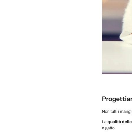
Progettiam
Non tutti i mang
La
qualità dell
e gatto.