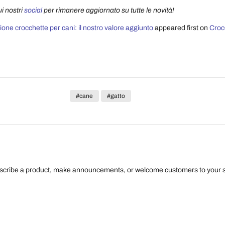
i nostri
social
per rimanere aggiornato su tutte le novità!
one crocchette per cani: il nostro valore aggiunto
appeared first on
Crocc
#cane
#gatto
escribe a product, make announcements, or welcome customers to your s