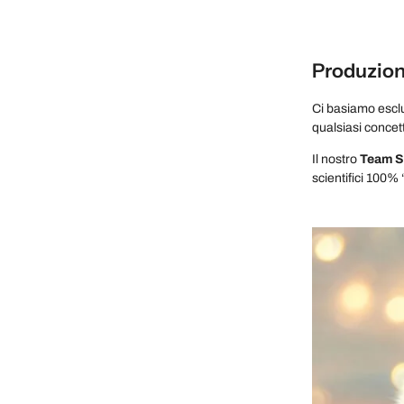
Produzione
Ci basiamo esc
qualsiasi concet
Il nostro
Team Sc
scientifici 100% 