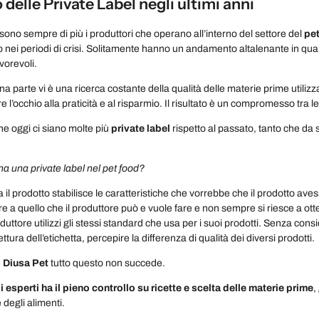
delle Private Label negli ultimi anni
 sono sempre di più i produttori che operano all’interno del settore del
pe
o nei periodi di crisi. Solitamente hanno un andamento altalenante in qu
vorevoli.
na parte vi è una ricerca costante della qualità delle materie prime utiliz
are l’occhio alla praticità e al risparmio. Il risultato è un compromesso tra l
e oggi ci siano molte più
private label
rispetto al passato, tanto che da 
a una private label nel pet food?
il prodotto stabilisce le caratteristiche che vorrebbe che il prodotto ave
re a quello che il produttore può e vuole fare e non sempre si riesce a ott
oduttore utilizzi gli stessi standard che usa per i suoi prodotti. Senza cons
ttura dell’etichetta, percepire la differenza di qualità dei diversi prodotti.
e
Diusa Pet
tutto questo non succede.
i esperti ha il pieno controllo su ricette e scelta delle materie prime
,
 degli alimenti.