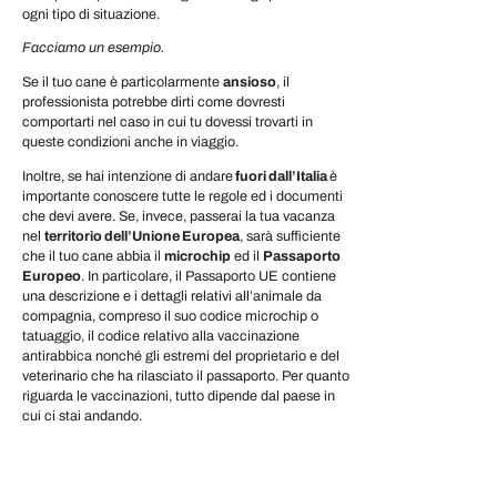
ogni tipo di situazione.
Facciamo un esempio.
Se il tuo cane è particolarmente
ansioso
, il
professionista potrebbe dirti come dovresti
comportarti nel caso in cui tu dovessi trovarti in
queste condizioni anche in viaggio.
Inoltre, se hai intenzione di andare
fuori dall’Italia
è
importante conoscere tutte le regole ed i documenti
che devi avere. Se, invece, passerai la tua vacanza
nel
territorio dell’Unione Europea
, sarà sufficiente
che il tuo cane abbia il
microchip
ed il
Passaporto
Europeo
. In particolare, il Passaporto UE contiene
una descrizione e i dettagli relativi all’animale da
compagnia, compreso il suo codice microchip o
tatuaggio, il codice relativo alla vaccinazione
antirabbica nonché gli estremi del proprietario e del
veterinario che ha rilasciato il passaporto. Per quanto
riguarda le vaccinazioni, tutto dipende dal paese in
cui ci stai andando.