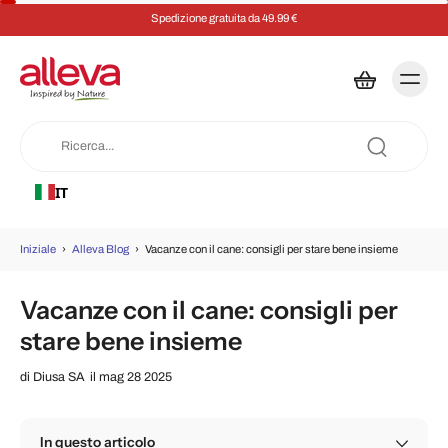
49.99 €
Risparmia il 5% su ogni ordine c
IT
Iniziale
›
Alleva Blog
›
Vacanze con il cane: consigli per stare bene insieme
Vacanze con il cane: consigli per
stare bene insieme
di
Diusa SA
il mag 28 2025
In questo articolo