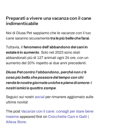
Preparati a vivere una vacanza con il cane
indimenticabile
Noi di Diusa Pet sappiamo che le vacanze con il tuo
cane saranno sicuramente
tra le più belle che farai
.
Tuttavia, il
fenomeno dell’abbandono dei cani in
estate è in aumento
. Solo nel 2023 sono stati
abbandonati più di 127 animali ogni 24 ore, con un
aumento del 20% rispetto ai due anni precedenti.
Diusa Pet contro l’abbandono, perché non c’è
cosa più bella che passare del tempo con chi
rende le nostre giornate uniche e piene di amore: i
nostri amici a quattro zampe
.
Seguici sui nostri
social
per rimanere aggiornato sulle
ultime novità!
The post
Vacanze con il cane: consigli per stare bene
insieme
appeared first on
Crocchette Cani e Gatti |
Alleva Store
.