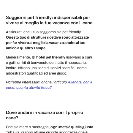
Soggiorni pet friendly: indispensabili per
vivere al meglio le tue vacanze con il cane
Assicurati che il tuo soggiorno sia pet friendly.
Questo tipo di strutture ricettive sono attrezzate
per far
vivere al meglio la vacanza anche al tuo
amico a quattro zampe
.
Generalmente, gli
hotel pet friendly
riservano a cani
e gatti un kit di benvenuto con tutto il necessario.
Inoltre, offrono una serie di servizi specifici, come
addestratori qualificati ed aree gioco.
Potrebbe interessarti anche l’articolo
Allenarsi con il
cane: quanta attività fisica?
Dove andare in vacanza con il proprio
cane?
Che sia mare o montagna,
ogni meta è quella giusta
.
Tuttavia, ci sono alcune piccole accortezze che è