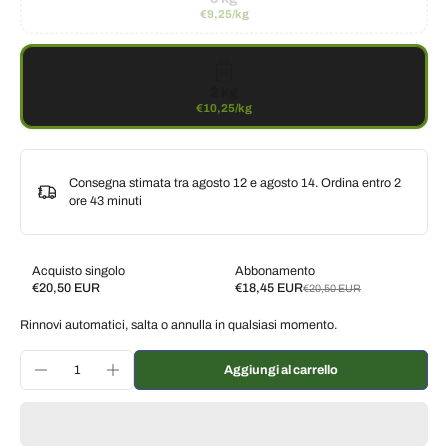
€9,25/kg
2 kg
€10,25/kg
Consegna stimata tra agosto 12 e agosto 14. Ordina entro
2
ore 43 minuti
Acquisto singolo
Abbonamento
€20,50 EUR
€18,45 EUR
€20,50 EUR
Subscribe and save
Rinnovi automatici, salta o annulla in qualsiasi momento.
Consegna ogni 2 settimane, 10% di sconto
€18,45 EUR
Consegna ogni 3 settimane, 7% di sconto
€19,07 EUR
Aggiungi al carrello
Consegna ogni mese, 5% di sconto
€19,48 EUR