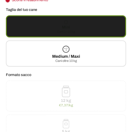
Scorte in esaurimento
Taglia del tuo cane
Mini
Cani 1–10 kg
Medium / Maxi
Cani oltre 10 kg
Formato sacco
12 kg
€7,37/kg
5 kg