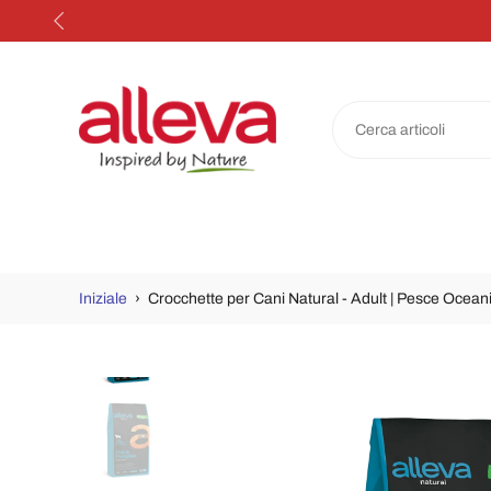
Salta
al
contenuto
Iniziale
›
Crocchette per Cani Natural - Adult | Pesce Ocea
Passa
alle
informazioni
sul