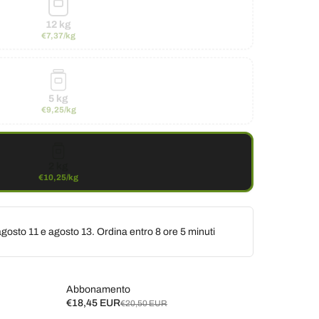
12 kg
€7,37/kg
5 kg
€9,25/kg
2 kg
€10,25/kg
gosto 11 e agosto 13. Ordina entro
8 ore 5 minuti
Abbonamento
€18,45 EUR
€20,50 EUR