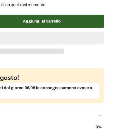
ulla in qualsiasi momento.
ane, 10% di sconto
€18,45 EUR
ane, 7% di sconto
€19,07 EUR
Aggiungi al carrello
% di sconto
€19,48 EUR
gosto!
evuti dal giorno 06/08 le consegne saranno evase a
e
9%