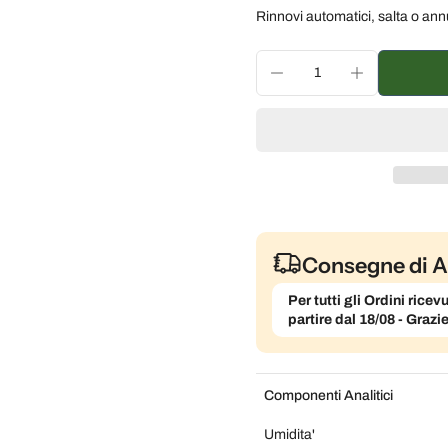
Subscribe and save
Rinnovi automatici, salta o ann
Consegna ogni 2 settim
Consegna ogni 3 settim
Consegna ogni mese, 5
Consegne di A
Per tutti gli Ordini ric
partire dal 18/08 - Grazi
Componenti Analitici
Umidita'