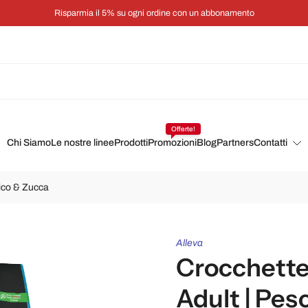
Risparmia il 5% su ogni ordine con un abbonamento
Offerte!
Chi Siamo
Le nostre linee
Prodotti
Promozioni
Blog
Partners
Contatti
nico & Zucca
Alleva
Crocchette 
Adult | Pe