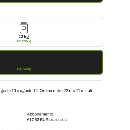
12 kg
€7,20/kg
2 kg
€9,73/kg
gosto 10 e agosto 12. Ordina entro
22 ore 11 minuti
Abbonamento
€17,52 EUR
€19,47 EUR