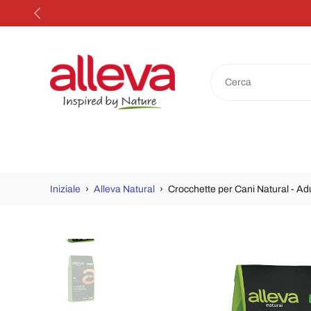
Salta
al
contenuto
Iniziale
›
Alleva Natural
›
Crocchette per Cani Natural - Adu
Passa
alle
informazioni
sul