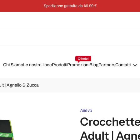
Spedizione gratuita da 49.99 €
Offerte!
Chi Siamo
Le nostre linee
Prodotti
Promozioni
Blog
Partners
Contatti
lt | Agnello & Zucca
Alleva
Crocchette 
Adult | Agn