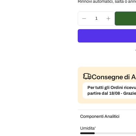
Rinnovi automatici, salta o ann
Consegna ogni 2 settim
Consegna ogni 3 settim
Consegna ogni mese, 5
Consegne di A
Per tutti gli Ordini ric
partire dal 18/08 - Grazi
Componenti Analitici
Umidita'