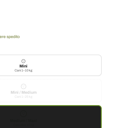
sere spedito
Mini
Cani 1–10 kg
Mini / Medium
Cani 1–25 kg
Medium / Maxi
Cani oltre 10 kg