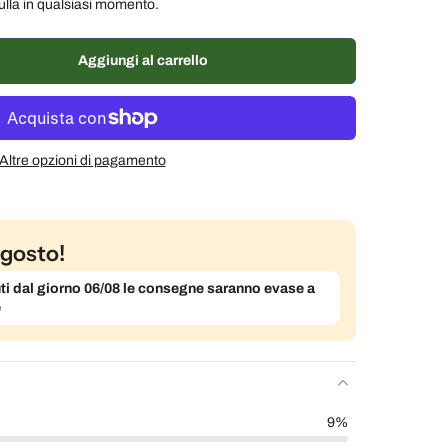
ulla in qualsiasi momento.
ane, 10% di sconto
€17,52 EUR
ane, 7% di sconto
€18,11 EUR
Aggiungi al carrello
% di sconto
€18,50 EUR
Altre opzioni di pagamento
gosto!
evuti dal giorno 06/08 le consegne saranno evase a
e
9%