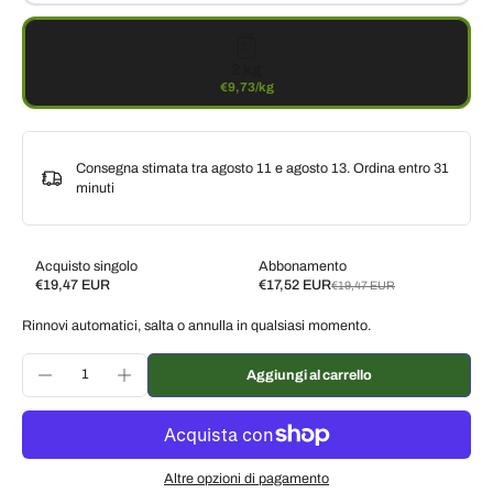
2 kg
€9,73/kg
Consegna stimata tra agosto 11 e agosto 13. Ordina entro
31
minuti
Acquisto singolo
Abbonamento
€19,47 EUR
€17,52 EUR
€19,47 EUR
Subscribe and save
Rinnovi automatici, salta o annulla in qualsiasi momento.
Consegna ogni 2 settimane, 10% di sconto
€17,52 EUR
Consegna ogni 3 settimane, 7% di sconto
€18,11 EUR
Aggiungi al carrello
Consegna ogni mese, 5% di sconto
€18,50 EUR
Altre opzioni di pagamento