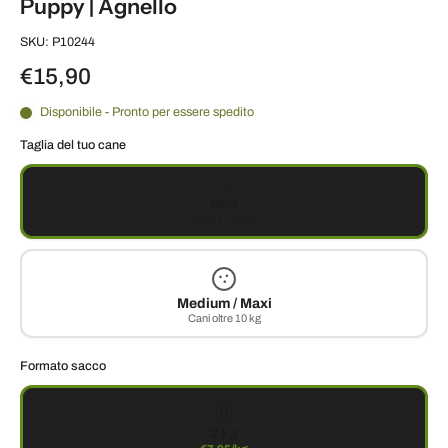
Puppy | Agnello
SKU: P10244
€15,90
Disponibile - Pronto per essere spedito
Taglia del tuo cane
Mini
Cani 1–10 kg
Medium / Maxi
Cani oltre 10 kg
Formato sacco
2 kg