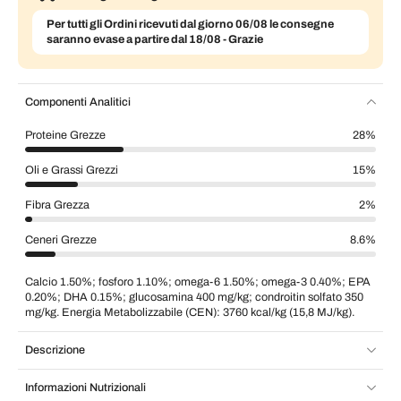
Per tutti gli Ordini ricevuti dal giorno 06/08 le consegne
saranno evase a partire dal 18/08 - Grazie
Componenti Analitici
Proteine Grezze
28%
Oli e Grassi Grezzi
15%
Fibra Grezza
2%
Ceneri Grezze
8.6%
Calcio 1.50%; fosforo 1.10%; omega-6 1.50%; omega-3 0.40%; EPA
0.20%; DHA 0.15%; glucosamina 400 mg/kg; condroitin solfato 350
mg/kg. Energia Metabolizzabile (CEN): 3760 kcal/kg (15,8 MJ/kg).
Descrizione
Informazioni Nutrizionali