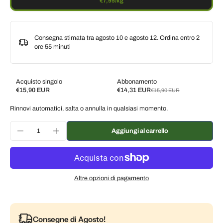
€7,95/kg
Consegna stimata tra agosto 10 e agosto 12. Ordina entro
2
ore 55 minuti
Acquisto singolo
Abbonamento
€15,90 EUR
€14,31 EUR
€15,90 EUR
Subscribe and save
Rinnovi automatici, salta o annulla in qualsiasi momento.
Consegna ogni 2 settimane, 10% di sconto
€14,31 EUR
Consegna ogni 3 settimane, 7% di sconto
€14,79 EUR
Aggiungi al carrello
Consegna ogni mese, 5% di sconto
€15,11 EUR
Altre opzioni di pagamento
Consegne di Agosto!