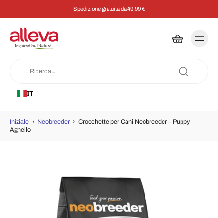
Spedizione gratuita da 49.99 €
IT
Iniziale
›
Neobreeder
›
Crocchette per Cani Neobreeder – Puppy |
Agnello