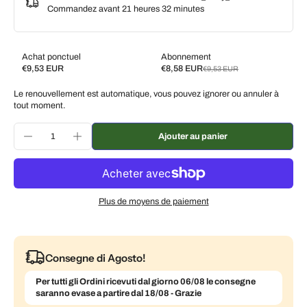
Commandez avant
21 heures 32 minutes
Achat ponctuel
Abonnement
€9,53 EUR
€8,58 EUR
€9,53 EUR
Subscribe and save
Le renouvellement est automatique, vous pouvez ignorer ou annuler à
Livrez toutes les 2 semaines, 10 % de réduction
€8,58 EUR
tout moment.
Livrez toutes les 3 semaines, 7 % de réduction
€8,86 EUR
Ajouter au panier
Livrez chaque mois, 5 % de réduction
€9,05 EUR
Plus de moyens de paiement
Consegne di Agosto!
Per tutti gli Ordini ricevuti dal giorno 06/08 le consegne
saranno evase a partire dal 18/08 - Grazie