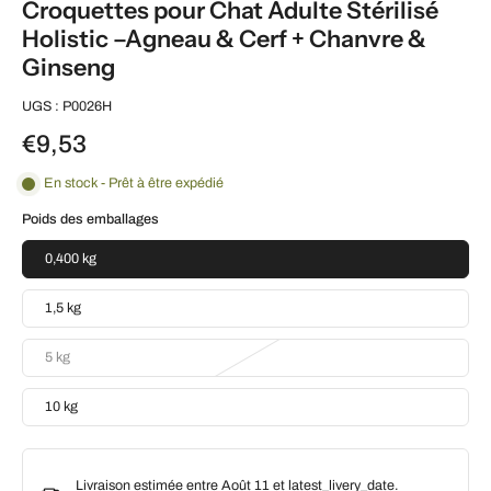
Croquettes pour Chat Adulte Stérilisé
Holistic –Agneau & Cerf + Chanvre &
Ginseng
UGS : P0026H
€9,53
En stock - Prêt à être expédié
Poids des emballages
0,400 kg
1,5 kg
5 kg
10 kg
Livraison estimée entre Août 11 et latest_livery_date.