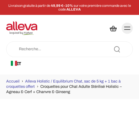
Livraison gratuite à partir de
49,99 €–10%
sur votre première commande avec le
code
ALLEVA
IT
Accueil
›
Alleva Holistic / Equilibrium Chat, sac de 5 kg + 1 bac à
croquettes offert
›
Croquettes pour Chat Adulte Stérilisé Holistic –
Agneau & Cerf + Chanvre & Ginseng