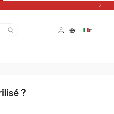
IT
ilisé ?