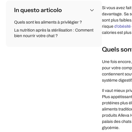
Si vous avez fai
In questo articolo
davantage. Sa se
sont plus faibles
Quels sont les aliments à privilégier ?
risque
d’obésité
La nutrition après la stérilisation : Comment
calories est plu
bien nourrir votre chat ?
Quels sont
Une fois encore,
pour votre compa
contiennent souv
système digestif
Il vaut mieux pr
Plus appétissant
protéines plus é
aliments traditi
produits Alleva H
palais des chats 
glycémie.