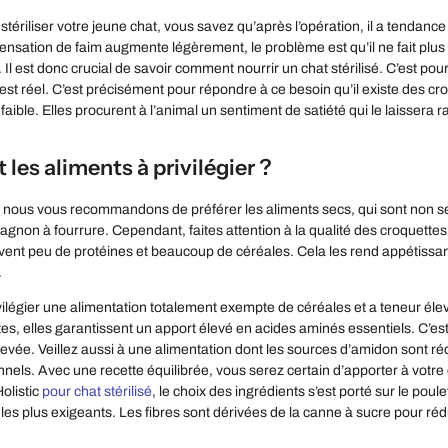
t stériliser votre jeune chat, vous savez qu’après l’opération, il a tenda
nsation de faim augmente légèrement, le problème est qu’il ne fait plu
. Il est donc crucial de savoir comment nourrir un chat stérilisé. C’est pour
est réel. C’est précisément pour répondre à ce besoin qu’il existe des cro
s faible. Elles procurent à l’animal un sentiment de satiété qui le laisse
 les aliments à privilégier ?
 nous vous recommandons de préférer les aliments secs, qui sont non seul
gnon à fourrure. Cependant, faites attention à la qualité des croquettes
ent peu de protéines et beaucoup de céréales. Cela les rend appétissante
.
ivilégier une alimentation totalement exempte de céréales et a teneur éle
es, elles garantissent un apport élevé en acides aminés essentiels. C’es
levée. Veillez aussi à une alimentation dont les sources d’amidon sont ré
onnels. Avec une recette équilibrée, vous serez certain d’apporter à votre
olistic
pour chat stérilisé
, le choix des ingrédients s’est porté sur le poul
les plus exigeants. Les fibres sont dérivées de la canne à sucre pour rédu