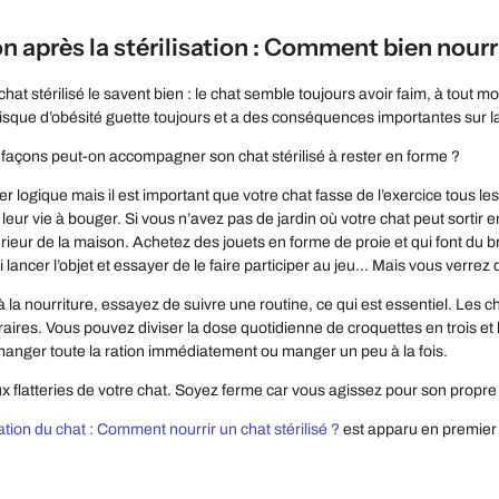
on après la stérilisation : Comment bien nourr
hat stérilisé le savent bien : le chat semble toujours avoir faim, à tout 
que d’obésité guette toujours et a des conséquences importantes sur la l
 façons peut-on accompagner son chat stérilisé à rester en forme ?
r logique mais il est important que votre chat fasse de l’exercice tous l
 leur vie à bouger. Si vous n’avez pas de jardin où votre chat peut sortir
érieur de la maison. Achetez des jouets en forme de proie et qui font du b
lancer l’objet et essayer de le faire participer au jeu… Mais vous verrez q
à la nourriture, essayez de suivre une routine, ce qui est essentiel. Les
raires. Vous pouvez diviser la dose quotidienne de croquettes en trois et 
t manger toute la ration immédiatement ou manger un peu à la fois.
 flatteries de votre chat. Soyez ferme car vous agissez pour son propre 
tion du chat : Comment nourrir un chat stérilisé ?
est apparu en premier