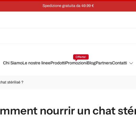
Spedizione gratuita da 49.99 €
Offerte!
Chi Siamo
Le nostre linee
Prodotti
Promozioni
Blog
Partners
Contatti
at stérilisé ?
mment nourrir un chat stér