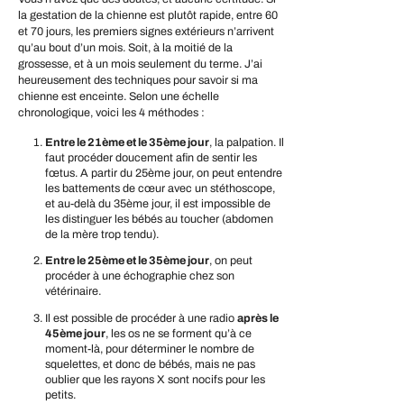
la gestation de la chienne est plutôt rapide, entre 60
et 70 jours, les premiers signes extérieurs n’arrivent
qu’au bout d’un mois. Soit, à la moitié de la
grossesse, et à un mois seulement du terme. J’ai
heureusement des techniques pour savoir si ma
chienne est enceinte. Selon une échelle
chronologique, voici les 4 méthodes :
Entre le 21ème et le 35ème jour
, la palpation. Il
faut procéder doucement afin de sentir les
fœtus. A partir du 25ème jour, on peut entendre
les battements de cœur avec un stéthoscope,
et au-delà du 35ème jour, il est impossible de
les distinguer les bébés au toucher (abdomen
de la mère trop tendu).
Entre le 25ème et le 35ème jour
, on peut
procéder à une échographie chez son
vétérinaire.
Il est possible de procéder à une radio
après le
45ème jour
, les os ne se forment qu’à ce
moment-là, pour déterminer le nombre de
squelettes, et donc de bébés, mais ne pas
oublier que les rayons X sont nocifs pour les
petits.