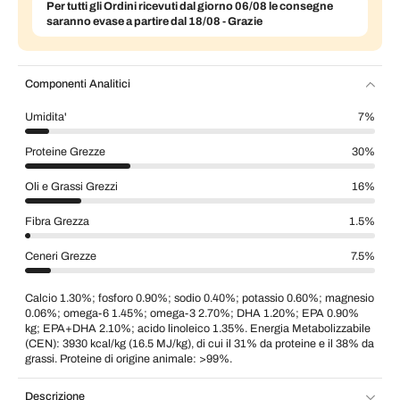
Per tutti gli Ordini ricevuti dal giorno 06/08 le consegne
saranno evase a partire dal 18/08 - Grazie
Componenti Analitici
Umidita'
7%
Proteine Grezze
30%
Oli e Grassi Grezzi
16%
Fibra Grezza
1.5%
Ceneri Grezze
7.5%
Calcio 1.30%; fosforo 0.90%; sodio 0.40%; potassio 0.60%; magnesio
0.06%; omega-6 1.45%; omega-3 2.70%; DHA 1.20%; EPA 0.90%
kg; EPA+DHA 2.10%; acido linoleico 1.35%. Energia Metabolizzabile
(CEN): 3930 kcal/kg (16.5 MJ/kg), di cui il 31% da proteine e il 38% da
grassi. Proteine di origine animale: >99%.
Descrizione