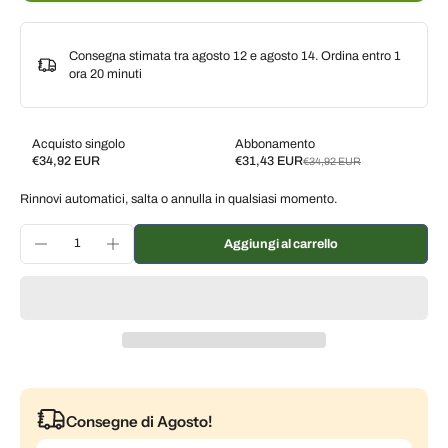
Consegna stimata tra agosto 12 e agosto 14. Ordina entro
1
ora 20 minuti
Acquisto singolo
Abbonamento
€34,92 EUR
€31,43 EUR
€34,92 EUR
Subscribe and save
Rinnovi automatici, salta o annulla in qualsiasi momento.
Consegna ogni 2 settimane, 10% di sconto
€31,43 EUR
Consegna ogni 3 settimane, 7% di sconto
€32,48 EUR
Aggiungi al carrello
Consegna ogni mese, 5% di sconto
€33,17 EUR
Consegne di Agosto!