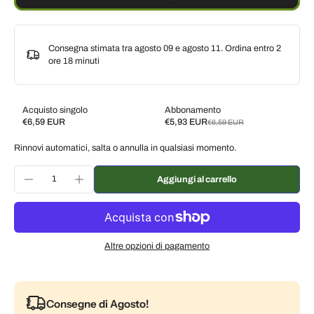
Consegna stimata tra agosto 09 e agosto 11. Ordina entro
2
ore 18 minuti
Acquisto singolo
Abbonamento
€6,59 EUR
€5,93 EUR
€6,59 EUR
Subscribe and save
Rinnovi automatici, salta o annulla in qualsiasi momento.
Consegna ogni 2 settimane, 10% di sconto
€5,93 EUR
Consegna ogni 3 settimane, 7% di sconto
€6,13 EUR
Aggiungi al carrello
Consegna ogni mese, 5% di sconto
€6,26 EUR
Altre opzioni di pagamento
Consegne di Agosto!