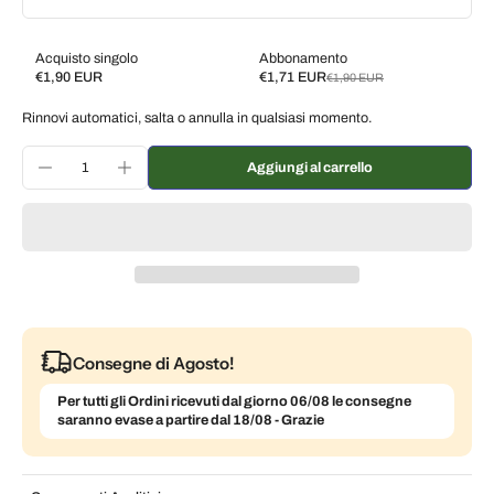
Acquisto singolo
Abbonamento
€1,90 EUR
€1,71 EUR
€1,90 EUR
Subscribe and save
Rinnovi automatici, salta o annulla in qualsiasi momento.
Consegna ogni 2 settimane, 10% di sconto
€1,71 EUR
Consegna ogni 3 settimane, 7% di sconto
€1,77 EUR
Aggiungi al carrello
Consegna ogni mese, 5% di sconto
€1,81 EUR
Consegne di Agosto!
Per tutti gli Ordini ricevuti dal giorno 06/08 le consegne
saranno evase a partire dal 18/08 - Grazie