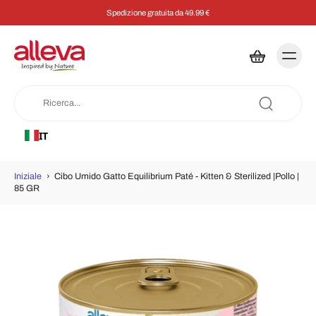
Spedizione gratuita da 49.99 €
IT
Iniziale
›
Cibo Umido Gatto Equilibrium Paté - Kitten & Sterilized |Pollo |
85 GR