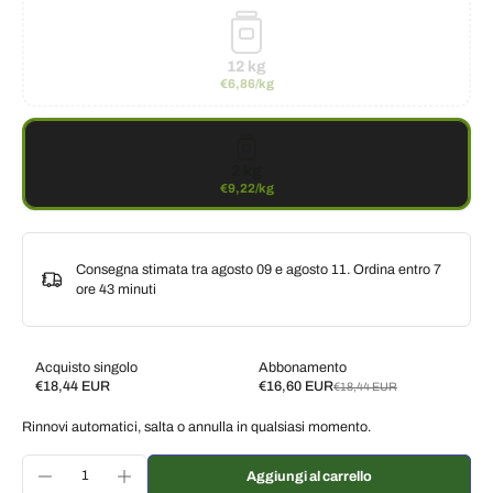
12 kg
€6,86/kg
2 kg
€9,22/kg
Consegna stimata tra agosto 09 e agosto 11. Ordina entro
7
ore 43 minuti
Acquisto singolo
Abbonamento
€18,44 EUR
€16,60 EUR
€18,44 EUR
Subscribe and save
Rinnovi automatici, salta o annulla in qualsiasi momento.
Consegna ogni 2 settimane, 10% di sconto
€16,60 EUR
Consegna ogni 3 settimane, 7% di sconto
€17,15 EUR
Aggiungi al carrello