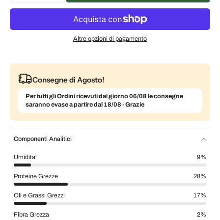
Consegna ogni mese, 5% di sconto
€17,52 EUR
Altre opzioni di pagamento
Consegne di Agosto!
Per tutti gli Ordini ricevuti dal giorno 06/08 le consegne
saranno evase a partire dal 18/08 - Grazie
Componenti Analitici
Umidita'
9%
Proteine Grezze
28%
Oli e Grassi Grezzi
17%
Fibra Grezza
2%