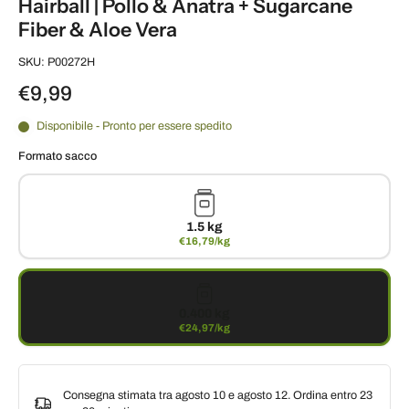
Hairball | Pollo & Anatra + Sugarcane
Fiber & Aloe Vera
SKU: P00272H
€9,99
Disponibile - Pronto per essere spedito
Formato sacco
1.5 kg
€16,79/kg
0.400 kg
€24,97/kg
Consegna stimata tra agosto 10 e agosto 12. Ordina entro
23