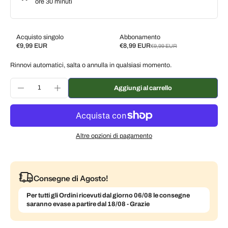
ore 30 minuti
Acquisto singolo
Abbonamento
€9,99 EUR
€8,99 EUR
€9,99 EUR
Subscribe and save
Rinnovi automatici, salta o annulla in qualsiasi momento.
Consegna ogni 2 settimane, 10% di sconto
€8,99 EUR
Consegna ogni 3 settimane, 7% di sconto
€9,29 EUR
Aggiungi al carrello
Consegna ogni mese, 5% di sconto
€9,49 EUR
Altre opzioni di pagamento
Consegne di Agosto!
Per tutti gli Ordini ricevuti dal giorno 06/08 le consegne
saranno evase a partire dal 18/08 - Grazie