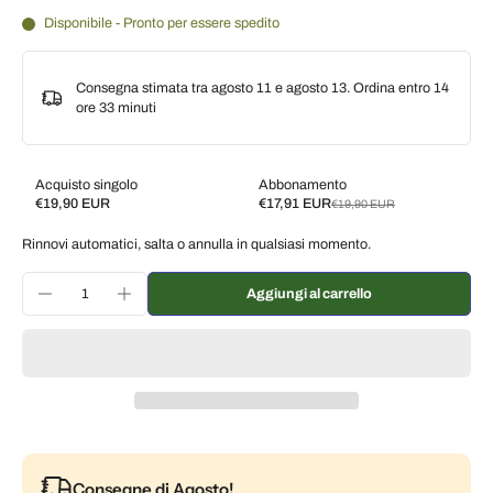
Disponibile - Pronto per essere spedito
Consegna stimata tra agosto 11 e agosto 13. Ordina entro
14
ore 33 minuti
Acquisto singolo
Abbonamento
€19,90 EUR
€17,91 EUR
€19,90 EUR
Subscribe and save
Rinnovi automatici, salta o annulla in qualsiasi momento.
Consegna ogni 2 settimane, 10% di sconto
€17,91 EUR
Consegna ogni 3 settimane, 7% di sconto
€18,51 EUR
Aggiungi al carrello
Consegna ogni mese, 5% di sconto
€18,91 EUR
Consegne di Agosto!