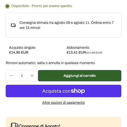
Disponibile - Pronto per essere spedito
Consegna stimata tra agosto 09 e agosto 11. Ordina entro
7
ore 15 minuti
Acquisto singolo
Abbonamento
€14,90 EUR
€13,41 EUR
€14,90 EUR
Subscribe and save
Rinnovi automatici, salta o annulla in qualsiasi momento.
Consegna ogni 2 settimane, 10% di sconto
€13,41 EUR
Consegna ogni 3 settimane, 7% di sconto
€13,86 EUR
Aggiungi al carrello
Consegna ogni mese, 5% di sconto
€14,16 EUR
Altre opzioni di pagamento
Consegne di Agosto!